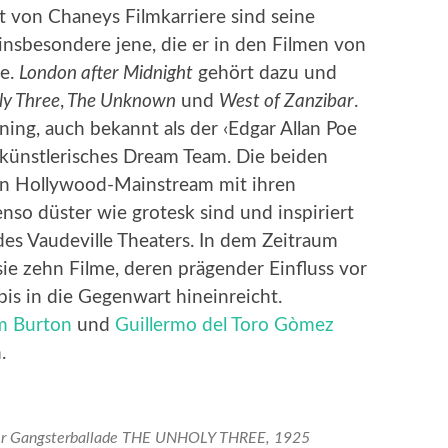
t von Chaneys Filmkarriere sind seine
insbesondere jene, die er in den Filmen von
te.
London after Midnight
gehört dazu und
ly Three
,
The Unknown
und
West of Zanzibar
.
ng, auch bekannt als der ‹Edgar Allan Poe
 künstlerisches Dream Team. Die beiden
n Hollywood-Mainstream mit ihren
nso düster wie grotesk sind und inspiriert
es Vaudeville Theaters. In dem Zeitraum
e zehn Filme, deren prägender Einfluss vor
bis in die Gegenwart hineinreicht.
m Burton
und
Guillermo del Toro Gòmez
.
 der Gangsterballade THE UNHOLY THREE, 1925