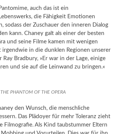
Pantomime, auch das ist ein
 Lebenswerks, die Fähigkeit Emotionen
, sodass der Zuschauer den inneren Dialog
den kann. Chaney galt als einer der besten
ära und seine Filme kamen mit wenigen
t irgendwie in die dunklen Regionen unserer
 Ray Bradbury, »Er war in der Lage, einige
en und sie auf die Leinwand zu bringen.«
in THE PHANTOM OF THE OPERA
Chaney den Wunsch, die menschliche
essern. Das Plädoyer für mehr Toleranz zieht
ne Filmografie. Als Kind taubstummer Eltern
Mobbing und Vorurteilen. Dies war für ihn