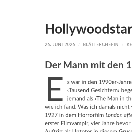
Hollywoodstar
26. JUNI 2026
/
BLÄTTERCHEFIN
/
K
Der Mann mit den 1
E
s war in den 1990er-Jahre
‹
Tausend Gesichtern
›
bege
jemand als
‹
The Man in th
wie ich fand. Was ich damals nicht
1927 in dem Horrorfilm
London aft
erster Filmvampir, vier Jahre bevor
Auftritt als Untoter in diesem Gru