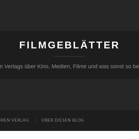
FILMGEBLÄTTER
n Verlags über Kino, Medien, Filme und was sonst so be
ÜREN VERLAG
ÜBER DIESEN BLOG