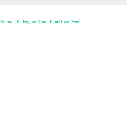
e
Freunde finden
gute Kinderfilme
Horst Peter