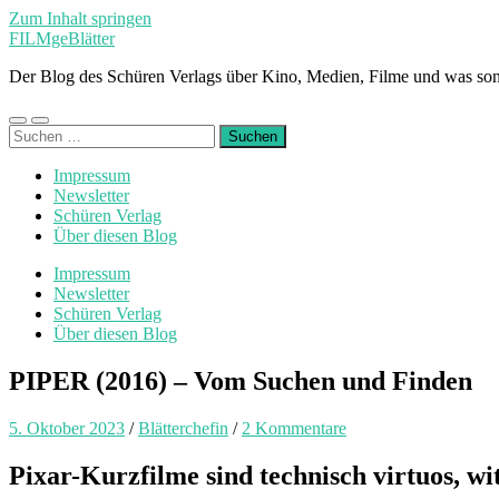
Zum Inhalt springen
FILMgeBlätter
Der Blog des Schüren Verlags über Kino, Medien, Filme und was son
Mobile-
Suchfeld
Suchen
Menü
ein-/ausblenden
nach:
ein-/ausblenden
Impressum
Newsletter
Schüren Verlag
Über diesen Blog
Impressum
Newsletter
Schüren Verlag
Über diesen Blog
PIPER (2016) – Vom Suchen und Finden
5. Oktober 2023
/
Blätterchefin
/
2 Kommentare
Pixar-Kurzfilme sind technisch virtuos, w