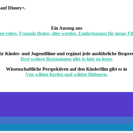
 auf Disney+.
Ein Auszug aus
n reiten, Freunde finden, älter werden. Entdeckungen für junge Fi
ür Kinder- und Jugendfilme und ergänzt jede ausführliche Bespr
Drei weitere Rezensionen gibt es hier zu lesen.
Wissenschaftliche Perspektiven auf den Kinderfilm gibt es in
Von wilden Kerlen und wilden Hühnern.