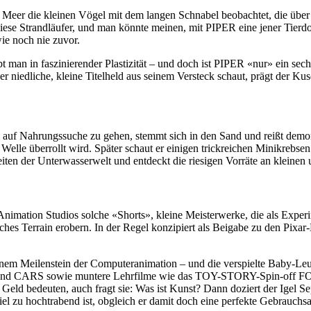
 Meer die kleinen Vögel mit dem langen Schnabel beobachtet, die über 
diese Strandläufer, und man könnte meinen, mit PIPER eine jener Tier
e noch nie zuvor.
bt man in faszinierender Plastizität – und doch ist PIPER «nur» ein se
 niedliche, kleine Titelheld aus seinem Versteck schaut, prägt der Kusc
 auf Nahrungssuche zu gehen, stemmt sich in den Sand und reißt demons
Welle überrollt wird. Später schaut er einigen trickreichen Minikrebse
iten der Unterwasserwelt und entdeckt die riesigen Vorräte an kleine
imation Studios solche «Shorts», kleine Meisterwerke, die als Experim
hes Terrain erobern. In der Regel konzipiert als Beigabe zu den Pixar-
 Meilenstein der Computeranimation – und die verspielte Baby-Leuch
 und CARS sowie muntere Lehrfilme wie das TOY-STORY-Spin-off F
 Geld bedeuten, auch fragt sie: Was ist Kunst? Dann doziert der Igel S
l zu hochtrabend ist, obgleich er damit doch eine perfekte Gebrauchsa