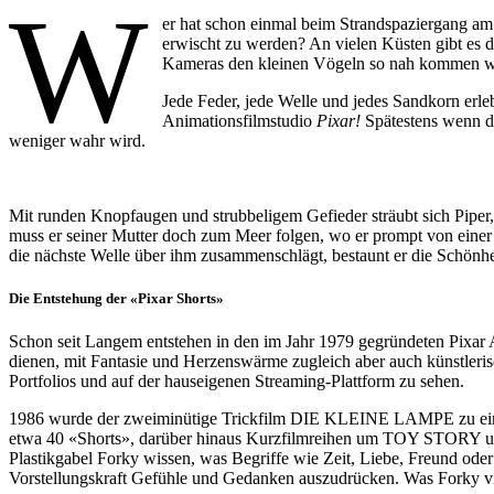
W
er hat schon einmal beim Strandspaziergang am
erwischt zu werden? An vielen Küsten gibt es 
Kameras den kleinen Vögeln so nah kommen wi
Jede Feder, jede Welle und jedes Sandkorn erle
Animationsfilmstudio
Pixar!
Spätestens wenn der
weniger wahr wird.
Mit runden Knopfaugen und strubbeligem Gefieder sträubt sich Piper,
muss er seiner Mutter doch zum Meer folgen, wo er prompt von einer 
die nächste Welle über ihm zusammenschlägt, bestaunt er die Schönhe
Die Entstehung der «Pixar Shorts»
Schon seit Langem entstehen in den im Jahr 1979 gegründeten Pixar An
dienen, mit Fantasie und Herzenswärme zugleich aber auch künstlerisc
Portfolios und auf der hauseigenen Streaming-Plattform zu sehen.
1986 wurde der zweiminütige Trickfilm DIE KLEINE LAMPE zu einem
etwa 40 «Shorts», darüber hinaus Kurzfilmreihen um TOY STORY
Plastikgabel Forky wissen, was Begriffe wie Zeit, Liebe, Freund oder
Vorstellungskraft Gefühle und Gedanken auszudrücken. Was Forky vie