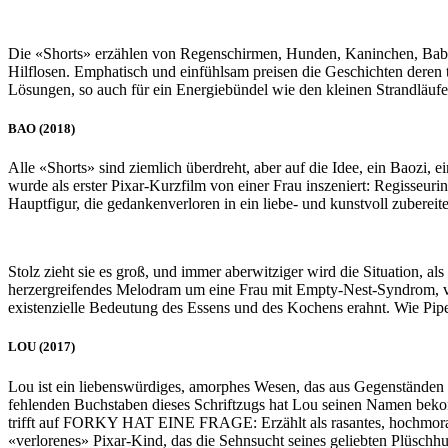
Die «Shorts» erzählen von Regenschirmen, Hunden, Kaninchen, Babys 
Hilflosen. Emphatisch und einfühlsam preisen die Geschichten deren 
Lösungen, so auch für ein Energiebündel wie den kleinen Strandläufer
BAO (2018)
Alle «Shorts» sind ziemlich überdreht, aber auf die Idee, ein Baoz
wurde als erster Pixar-Kurzfilm von einer Frau inszeniert: Regisseur
Hauptfigur, die gedankenverloren in ein liebe- und kunstvoll zuberei
Stolz zieht sie es groß, und immer aberwitziger wird die Situation, als
herzergreifendes Melodram um eine Frau mit Empty-Nest-Syndrom, vor 
existenzielle Bedeutung des Essens und des Kochens erahnt. Wie Pipe
LOU (2017)
Lou ist ein liebenswürdiges, amorphes Wesen, das aus Gegenständen b
fehlenden Buchstaben dieses Schriftzugs hat Lou seinen Namen bekom
trifft auf FORKY HAT EINE FRAGE: Erzählt als rasantes, hochmoralisc
«verlorenes» Pixar-Kind, das die Sehnsucht seines geliebten Plüschhu