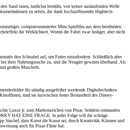
den Sand rasen, tunlichst bemüht, von keiner auslaufenden Welle
dokumentationen zu sehen, die dank hochauflösender Hightech-
chsminütiger, computeranimierter Mini-Spielfilm aus dem berühmten
heleffekt die Wirklichkeit. Womit die Fabel zwar lustiger, aber nicht
trativ den Schnabel auf, um Futter einzufordern. Schließlich aber
n bei ihrer Nahrungssuche zu, und die Neugier gewinnt überhand. Als
n und großen Muscheln.
entierfelder für ständig ausgefeilter werdende Digitaltechniken
Kinofilmen, sind sie inzwischen fester Bestandteil des Disney-
te Luxor jr. zum Markenzeichen von Pixar. Seitdem entstanden
ORKY HAT EINE FRAGE. In jeder Folge will die schräge
epp Stachel, dass Kunst die Kunst sei, durch Kreativität, Können und
nweisung auch für Pixar-Filme hat.