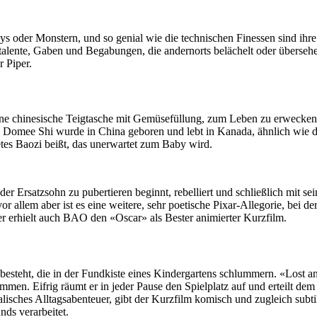
oder Monstern, und so genial wie die technischen Finessen sind ihre 
talente, Gaben und Begabungen, die andernorts belächelt oder übersehe
 Piper.
i, eine chinesische Teigtasche mit Gemüsefüllung, zum Leben zu erwec
in Domee Shi wurde in China geboren und lebt in Kanada, ähnlich wie d
tetes Baozi beißt, das unerwartet zum Baby wird.
 der Ersatzsohn zu pubertieren beginnt, rebelliert und schließlich mit s
allem aber ist es eine weitere, sehr poetische Pixar-Allegorie, bei d
r erhielt auch BAO den «Oscar» als Bester animierter Kurzfilm.
esteht, die in der Fundkiste eines Kindergartens schlummern. «Lost and
men. Eifrig räumt er in jeder Pause den Spielplatz auf und erteilt d
hes Alltagsabenteuer, gibt der Kurzfilm komisch und zugleich subtil 
nds verarbeitet.