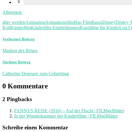
Allgemein
älter werden
Animation
Animationsfilm
Bao Film
Baozi
Disney
Disney S
Koll
Kinderfilm
Kinderfilm Empfehlungen
Kurzfilme für Kinder
Lou F
Vorheriger Beitrag
Masken des Bösen
Nächster Beitrag
Catherine Deneuve zum Geburtstag
0 Kommentare
2 Pingbacks
FANNYS REISE (2016) – Auf der Flucht | FILMgeBlätter
In der Wunderkammer der Kinderfilme | FILMgeBlätter
Schreibe einen Kommentar