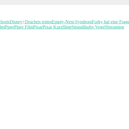
horts
Disney+
Drachen reiten
Empty-Nest-Syndrom
Forky hat eine Frag
ilm
Piper
Piper Film
Pixar
Pixar Kurzfilme
Strandläufer Vogel
Streaming