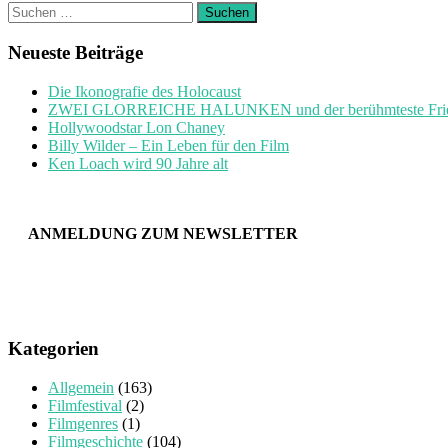
Suchen
nach:
Neueste Beiträge
Die Ikonografie des Holocaust
ZWEI GLORREICHE HALUNKEN und der berühmteste Friedh
Hollywoodstar Lon Chaney
Billy Wilder – Ein Leben für den Film
Ken Loach wird 90 Jahre alt
ANMELDUNG ZUM NEWSLETTER
Kategorien
Allgemein
(163)
Filmfestival
(2)
Filmgenres
(1)
Filmgeschichte
(104)