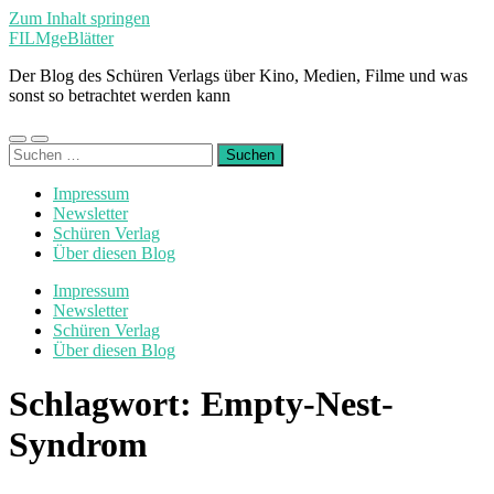
Zum Inhalt springen
FILMgeBlätter
Der Blog des Schüren Verlags über Kino, Medien, Filme und was
sonst so betrachtet werden kann
Mobile-
Suchfeld
Suchen
Menü
ein-/ausblenden
nach:
ein-/ausblenden
Impressum
Newsletter
Schüren Verlag
Über diesen Blog
Impressum
Newsletter
Schüren Verlag
Über diesen Blog
Schlagwort:
Empty-Nest-
Syndrom