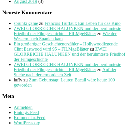
August 2019
(3)
Neueste Kommentare
sprunki game
zu
François Truffaut: Ein Leben für das Kino
ZWEI GLORREICHE HALUNKEN und der berühmteste
Friedhof der Filmgeschichte – FILMgeBlätter
zu
Wie der
Western nach Spanien kam
Ein großartiger Geschichtenerzähler – Hollywoodlegende
Clint Eastwood wird 95 – FILMgeBlätter
zu
ZWEI
GLORREICHE HALUNKEN und der berühmteste Friedhof
der Filmgeschichte
ZWEI GLORREICHE HALUNKEN und der berühmteste
Friedhof der Filmgeschichte – FILMgeBlätter
zu
Auf der
Suche nach der ermordeten Zeit
luffy
zu
Zum Geburtstag: Lauren Bacall wäre heute 100
geworden
Meta
Anmelden
Eintrags-Feed
Kommentar-Feed
WordPress.org