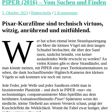
PIPER (2016) – Vom Suchen und Finden
5. Oktober 2023
/
Blätterchefin
/
2 Kommentare
Pixar-Kurzfilme sind technisch virtuos,
witzig, anrührend und mitfühlend.
W
er hat schon einmal beim Strandspaziergang
am Meer die kleinen Vögel mit dem langen
Schnabel beobachtet, die über den Sand
rasen, tunlichst bemüht, von keiner
auslaufenden Welle erwischt zu werden? An
vielen Küsten gibt es diese Strandläufer, und
man könnte meinen, mit PIPER eine jener Tierdokumentationen zu
sehen, die dank hochauflösender Hightech-Kameras den kleinen
Vögeln so nah kommen wie noch nie zuvor.
Jede Feder, jede Welle und jedes Sandkorn erlebt man in
faszinierender Plastizität – und doch ist PIPER «nur» ein
sechsminütiger, computeranimierter Mini-Spielfilm aus dem
berühmten Animationsfilmstudio
Pixar!
Spätestens wenn der
niedliche, kleine Titelheld aus seinem Versteck schaut, prägt der
Kuscheleffekt die Wirklichkeit. Womit die Fabel zwar lustiger, aber