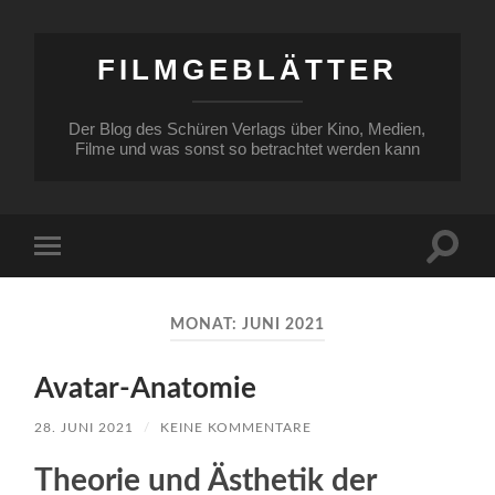
FILMGEBLÄTTER
Der Blog des Schüren Verlags über Kino, Medien,
Filme und was sonst so betrachtet werden kann
Suchfe
Mobile-
ein-/a
Menü
ein-/ausblenden
MONAT:
JUNI 2021
Avatar-Anatomie
28. JUNI 2021
/
KEINE KOMMENTARE
Theorie und Ästhetik der