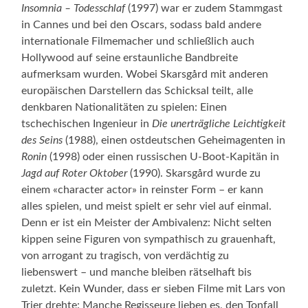
Insomnia – Todesschlaf
(1997) war er zudem Stammgast
in Cannes und bei den Oscars, sodass bald andere
internationale Filmemacher und schließlich auch
Hollywood auf seine erstaunliche Bandbreite
aufmerksam wurden. Wobei Skarsgård mit anderen
europäischen Darstellern das Schicksal teilt, alle
denkbaren Nationalitäten zu spielen: Einen
tschechischen Ingenieur in
Die unerträgliche Leichtigkeit
des Seins
(1988), einen ostdeutschen Geheimagenten in
Ronin
(1998) oder einen russischen U-Boot-Kapitän in
Jagd auf Roter Oktober
(1990). Skarsgård wurde zu
einem «character actor» in reinster Form – er kann
alles spielen, und meist spielt er sehr viel auf einmal.
Denn er ist ein Meister der Ambivalenz: Nicht selten
kippen seine Figuren von sympathisch zu grauenhaft,
von arrogant zu tragisch, von verdächtig zu
liebenswert – und manche bleiben rätselhaft bis
zuletzt. Kein Wunder, dass er sieben Filme mit Lars von
Trier drehte: Manche Regisseure lieben es, den Tonfall