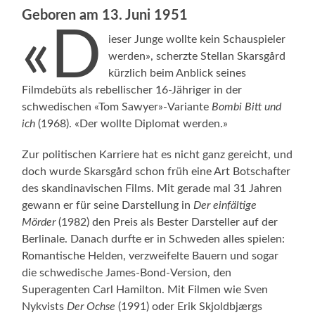
Geboren am 13. Juni 1951
«D
ieser Junge wollte kein Schauspieler
werden», scherzte Stellan Skarsgård
kürzlich beim Anblick seines
Filmdebüts als rebellischer 16-Jähriger in der
schwedischen «Tom Sawyer»-Variante
Bombi Bitt und
ich
(1968). «Der wollte Diplomat werden.»
Zur politischen Karriere hat es nicht ganz gereicht, und
doch wurde Skarsgård schon früh eine Art Botschafter
des skandinavischen Films. Mit gerade mal 31 Jahren
gewann er für seine Darstellung in
Der einfältige
Mörder
(1982) den Preis als Bester Darsteller auf der
Berlinale. Danach durfte er in Schweden alles spielen:
Romantische Helden, verzweifelte Bauern und sogar
die schwedische James-Bond-Version, den
Superagenten Carl Hamilton. Mit Filmen wie Sven
Nykvists
Der Ochse
(1991) oder Erik Skjoldbjærgs