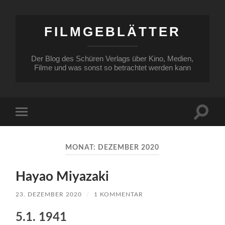
FILMGEBLÄTTER
Der Blog des Schüren Verlags über Kino, Medien,
Filme und was sonst so betrachtet werden kann
Suchfe
Mobile-
ein-/a
Menü
ein-/ausblenden
MONAT:
DEZEMBER 2020
Hayao Miyazaki
23. DEZEMBER 2020
/
1 KOMMENTAR
5.1. 1941