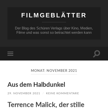
FILMGEBLÄTTER
Der Blog des Schüren Verlags über Kino, Medien,
Filme und was sonst so betrachtet werden kann
Suchfe
Mobile-
ein-/a
Menü
ein-/ausblenden
MONAT:
NOVEMBER 2021
Aus dem Halbdunkel
29. NOVEMBER 2021
/
KEINE KOMMENTARE
Terrence Malick, der stille