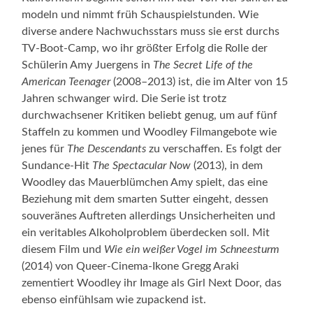
modeln und nimmt früh Schauspielstunden. Wie
diverse andere Nachwuchsstars muss sie erst durchs
TV-Boot-Camp, wo ihr größter Erfolg die Rolle der
Schülerin Amy Juergens in
The Secret Life of the
American Teenager
(2008–2013) ist, die im Alter von 15
Jahren schwanger wird. Die Serie ist trotz
durchwachsener Kritiken beliebt genug, um auf fünf
Staffeln zu kommen und Woodley Filmangebote wie
jenes für
The Descendants
zu verschaffen. Es folgt der
Sundance-Hit
The Spectacular Now
(2013), in dem
Woodley das Mauerblümchen Amy spielt, das eine
Beziehung mit dem smarten Sutter eingeht, dessen
souveränes Auftreten allerdings Unsicherheiten und
ein veritables Alkoholproblem überdecken soll. Mit
diesem Film und
Wie ein weißer Vogel
im Schneesturm
(2014) von Queer-Cinema-Ikone Gregg Araki
zementiert Woodley ihr Image als Girl Next Door, das
ebenso einfühlsam wie zupackend ist.