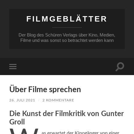
FILMGEBLÄTTER
Der Blog des Schüren Verlags über Kino, Medien,
Filme und was sonst so betrachtet werden kann
Suchfe
Mobile-
ein-/a
Menü
ein-/ausblenden
Über Filme sprechen
26. JULI 2021
/
2 KOMMENTARE
Die Kunst der Filmkritik von Gunter
Groll
as erwartet der Kinogänger von einer