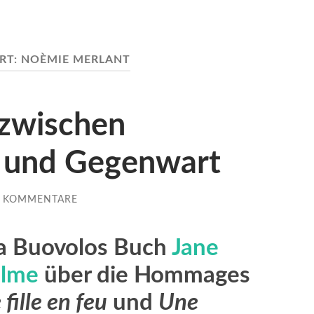
RT:
NOÈMIE MERLANT
zwischen
 und Gegenwart
2 KOMMENTARE
a Buovolos Buch
Jane
ilme
über die Hommages
 fille en feu
und
Une