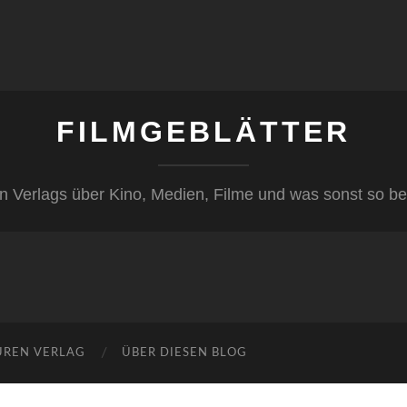
FILMGEBLÄTTER
n Verlags über Kino, Medien, Filme und was sonst so be
ÜREN VERLAG
ÜBER DIESEN BLOG