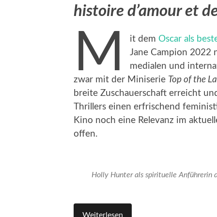
histoire d’amour et de
M
it dem
Oscar als best
Jane Campion 2022 n
medialen und interna
zwar mit der Miniserie
Top of the L
breite Zuschauerschaft erreicht und
Thrillers einen erfrischend feminis
Kino noch eine Relevanz im aktuelle
offen.
Holly Hunter als spirituelle Anführer
Weiterlesen