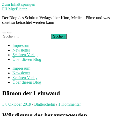
Zum Inhalt springen
FILMgeBlätter
Der Blog des Schüren Verlags über Kino, Medien, Filme und was
sonst so betrachtet werden kann
Mobile-
Suchfeld
Suchen
Menü
ein-/ausblenden
nach:
ein-/ausblenden
Impressum
Newsletter
Schüren Verlag
Über diesen Blog
Impressum
Newsletter
Schüren Verlag
Über diesen Blog
Dämon der Leinwand
17. Oktober 2019
/
Blätterchefin
/
1 Kommentar
Würdigung des herausragenden