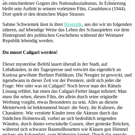
als entschiedener Gegner des Nationalsozialismus. In Erinnerung
bleibt sein Auftritt in seinem vorletzten Film,
Casablanca
(1944).
Dort spielt er den deutschen Major Strasser.
Sabine Schwientek lässt in ihrer
Biografie
, aus der wir im folgenden
zitieren, auf lebendige Weise das Leben des Schauspielers vor dem
Hintergrund des politischen Geschehens während der Weimarer
Republik lebendig werden.
Du musst Caligari werden!
Dieser mysteriöse Befehl lauert überall in der Stadt, auf
Litfaßsäulen, in der Tagespresse und verwirrt das eigentlich an
Kuriosa gewöhnte Berliner Publikum. Die Neugier ist geweckt, und
irgendwann in dieser Zeit vor der Premiere, stellt sich jeder die
Frage: Wer oder was ist Caligari? Noch bevor man des Rätsels
Lösung erfährt, hat einen das Caligari-Fieber längst infiziert: Man
muss ihn sehen, diesen Film, der allein durch seine originelle
Werbung vorgibt, etwas Besonderes zu sein. Alles an diesem
Meisterwerk ist beklemmend bizarr: die Story, die Kulissen, die
Charaktere. Wie verstörte Kinder irren die Akteure durch das
Städtchen Holstenwall, vorbei an sich bedrohlich neigenden
Wänden, durch düster-verwinkelte Gassen, über groteske Brücken,
während sich schwarze Baumsilhouetten wie Klauen gen Himmel
recken: ein Schauplatz, vom Wahnsinn kreiert. Durch das geniale