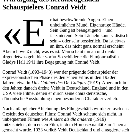
Schauspielers Conrad Veidt
«E
r hat beschwörende Augen. Einen
unheimlichen Mund. Eigenartige Hände.
Sein Gang ist beängstigend – und
faszinierend. Sein Lächeln kann sadistisch
sein – oder sehr possierlich. Da ist etwas
an ihm, das nicht ganz normal erscheint.
Aber ich weiß nicht, was es ist. Man schaut ihn an und denkt
‹Irgendetwas geht hier vor!›» So schilderte die Filmjournalistin
Gladys Hall 1941 ihre Begegnung mit Conrad Veidt.
Conrad Veidt (1893–1943) war der prägende Schauspieler der
expressionistischen Phase des deutschen Films in den 1920er-
Jahren, etwa in
Das Cabinet des Dr. Caligari
(1919). Aber auch in
den Jahren danach drehte Veidt in Deutschland, England und in den
USA viele Filme, denen er durch seine charakteristische,
dämonische Ausstrahlung einen besonderen Charakter verlieh.
Nach anfänglicher Ablehnung des Filmgeschäfts wurde er rasch das
Gesicht des deutschen Films: Conrad Veidt scheute sich nicht, in
unbequemen Filmen wie
Anders als die andere
n (1919)
mitzuspielen, dem ersten Film, in dem Homosexualität zum Thema
gemacht wurde. 1933 verließ Veidt Deutschland und engagierte sich