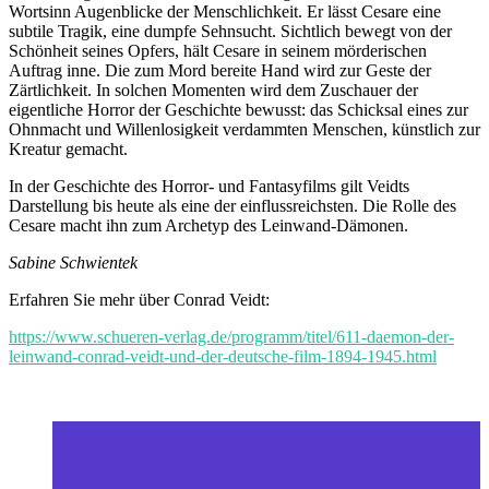
Wortsinn Augenblicke der Menschlichkeit. Er lässt Cesare eine
subtile Tragik, eine dumpfe Sehnsucht. Sichtlich bewegt von der
Schönheit seines Opfers, hält Cesare in seinem mörderischen
Auftrag inne. Die zum Mord bereite Hand wird zur Geste der
Zärtlichkeit. In solchen Momenten wird dem Zuschauer der
eigentliche Horror der Geschichte bewusst: das Schicksal eines zur
Ohnmacht und Willenlosigkeit verdammten Menschen, künstlich zur
Kreatur gemacht.
In der Geschichte des Horror- und Fantasyfilms gilt Veidts
Darstellung bis heute als eine der einflussreichsten. Die Rolle des
Cesare macht ihn zum Archetyp des Leinwand-Dämonen.
Sabine Schwientek
Erfahren Sie mehr über Conrad Veidt:
https://www.schueren-verlag.de/programm/titel/611-daemon-der-
leinwand-conrad-veidt-und-der-deutsche-film-1894-1945.html