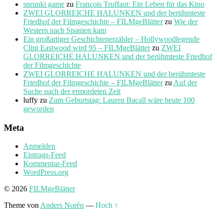
sprunki game
zu
François Truffaut: Ein Leben für das Kino
ZWEI GLORREICHE HALUNKEN und der berühmteste
Friedhof der Filmgeschichte – FILMgeBlätter
zu
Wie der
Western nach Spanien kam
Ein großartiger Geschichtenerzähler – Hollywoodlegende
Clint Eastwood wird 95 – FILMgeBlätter
zu
ZWEI
GLORREICHE HALUNKEN und der berühmteste Friedhof
der Filmgeschichte
ZWEI GLORREICHE HALUNKEN und der berühmteste
Friedhof der Filmgeschichte – FILMgeBlätter
zu
Auf der
Suche nach der ermordeten Zeit
luffy
zu
Zum Geburtstag: Lauren Bacall wäre heute 100
geworden
Meta
Anmelden
Eintrags-Feed
Kommentar-Feed
WordPress.org
© 2026
FILMgeBlätter
Theme von
Anders Norén
—
Hoch ↑