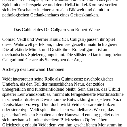
Spiel mit der Perspektive und dem Hell-Dunkel-Kontrast verliert
sich der Zuschauer in einer surrealen Bildwelt und damit im
pathologischen Gedankenchaos eines Geisteskranken.
Das Cabinet des Dr. Caligaro von Robert Wiene
Conrad Veidt und Werner Krauß (Dr. Caligari) passen ihr Spiel
dieser Wahnwelt perfekt an, indem sie gezielt unnatürlich agieren.
Die affektierte Mimik und Gestik ihrer Rollenfiguren ist an
mechanisches Spielzeug angelehnt. Die stilisierte Darstellung betont
Caligari und Cesare als Stereotypen der Angst.
Archetyp des Leinwand-Dämonen
Veidt interpretiert seine Rolle als Quintessenz psychologischer
Untiefen, als den Teil der menschlichen Natur, der zeitlos
unbegreiflich und furchteinflößend bleibt. Sein Cesare, das Urbild
späterer Leinwandzombies, nimmt als ferngesteuerte Mordmaschine
in scheinbar düsterer Divination die Entwicklung im späteren Nazi-
Deutschland vorweg. Und doch wirkt Veidts Cesare nie hölzern
oder stereotyp. Veidt spielt ihn als ein wandelbares Wesen, das
geisterhaft wie ein Schatten an der Hauswand entlang gleitet oder
sich mechanisch, mit entseeltem Blick seinem Opfer nähert.
Gleichzeitig erlaubt Veidt dem von ihm geschaffenen Monstrum im