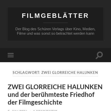
FILMGEBLÄTTER
Der Blog des Schüren Verlags über Kino, Medien,
Filme und was sonst so betrachtet werden kann
Suchfe
Mobile-
ein-/a
Menü
ein-/ausblenden
SCHLAGWORT:
ZWEI GLORREICHE HALUNKEN
ZWEI GLORREICHE HALUNKEN
und der berühmteste Friedhof
der Filmgeschichte