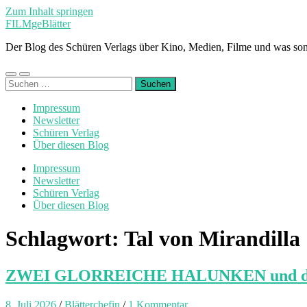
Zum Inhalt springen
FILMgeBlätter
Der Blog des Schüren Verlags über Kino, Medien, Filme und was son
Mobile-
Suchfeld
Suchen
Menü
ein-/ausblenden
nach:
ein-/ausblenden
Impressum
Newsletter
Schüren Verlag
Über diesen Blog
Impressum
Newsletter
Schüren Verlag
Über diesen Blog
Schlagwort:
Tal von Mirandilla
ZWEI GLORREICHE HALUNKEN und der be
8. Juli 2026
/
Blätterchefin
/
1 Kommentar