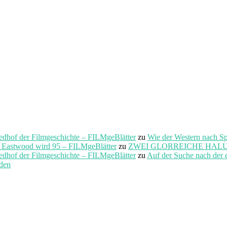
f der Filmgeschichte – FILMgeBlätter
zu
Wie der Western nach S
t Eastwood wird 95 – FILMgeBlätter
zu
ZWEI GLORREICHE HALUNKEN 
f der Filmgeschichte – FILMgeBlätter
zu
Auf der Suche nach der 
rden