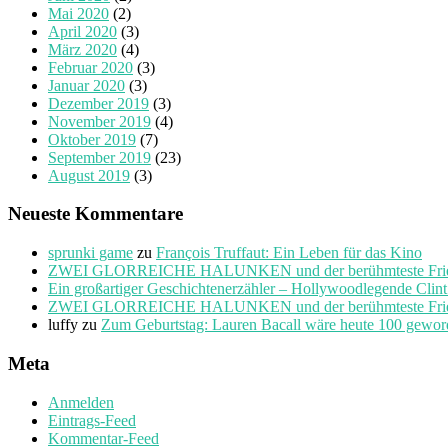
Mai 2020
(2)
April 2020
(3)
März 2020
(4)
Februar 2020
(3)
Januar 2020
(3)
Dezember 2019
(3)
November 2019
(4)
Oktober 2019
(7)
September 2019
(23)
August 2019
(3)
Neueste Kommentare
sprunki game
zu
François Truffaut: Ein Leben für das Kino
ZWEI GLORREICHE HALUNKEN und der berühmteste Friedho
Ein großartiger Geschichtenerzähler – Hollywoodlegende Clin
ZWEI GLORREICHE HALUNKEN und der berühmteste Friedho
luffy
zu
Zum Geburtstag: Lauren Bacall wäre heute 100 gewo
Meta
Anmelden
Eintrags-Feed
Kommentar-Feed