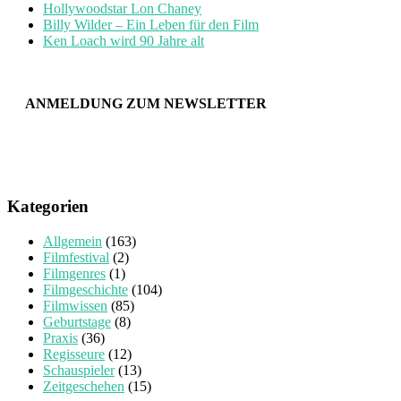
Hollywoodstar Lon Chaney
Billy Wilder – Ein Leben für den Film
Ken Loach wird 90 Jahre alt
ANMELDUNG ZUM NEWSLETTER
Kategorien
Allgemein
(163)
Filmfestival
(2)
Filmgenres
(1)
Filmgeschichte
(104)
Filmwissen
(85)
Geburtstage
(8)
Praxis
(36)
Regisseure
(12)
Schauspieler
(13)
Zeitgeschehen
(15)