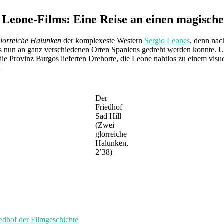
 Leone-Films: Eine Reise an einen magisch
lorreiche Halunken
der komplexeste Western
Sergio Leones
, denn na
ass nun an ganz verschiedenen Orten Spaniens gedreht werden konnte. 
e Provinz Burgos lieferten Drehorte, die Leone nahtlos zu einem visu
.
Der
Friedhof
Sad Hill
(Zwei
glorreiche
Halunken,
2’38)
of der Filmgeschichte