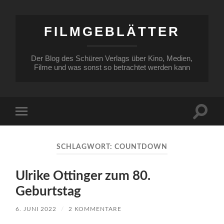
FILMGEBLÄTTER
Der Blog des Schüren Verlags über Kino, Medien,
Filme und was sonst so betrachtet werden kann
Suchfe
Mobile-
ein-/a
Menü
ein-/ausblenden
SCHLAGWORT:
COUNTDOWN
Ulrike Ottinger zum 80.
Geburtstag
6. JUNI 2022
/
2 KOMMENTARE