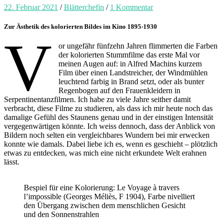
22. Februar 2021
/
Blätterchefin
/
1 Kommentar
Zur Ästhetik des kolorierten Bildes im Kino 1895-1930
V
or ungefähr fünfzehn Jahren flimmerten die Farben
der kolorierten Stummfilme das erste Mal vor
meinen Augen auf: in Alfred Machins kurzem
Film über einen Landstreicher, der Windmühlen
leuchtend farbig in Brand setzt, oder als bunter
Regenbogen auf den Frauenkleidern in
Serpentinentanzfilmen. Ich habe zu viele Jahre seither damit
verbracht, diese Filme zu studieren, als dass ich mir heute noch das
damalige Gefühl des Staunens genau und in der einstigen Intensität
vergegenwärtigen könnte. Ich weiss dennoch, dass der Anblick von
Bildern noch selten ein vergleichbares Wundern bei mir erwecken
konnte wie damals. Dabei liebe ich es, wenn es geschieht – plötzlich
etwas zu entdecken, was mich eine nicht erkundete Welt erahnen
lässt.
Bespiel für eine Kolorierung: Le Voyage à travers
l’impossible (Georges Méliès, F 1904), Farbe nivelliert
den Übergang zwischen dem menschlichen Gesicht
und den Sonnenstrahlen