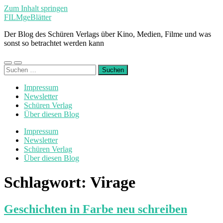
Zum Inhalt springen
FILMgeBlätter
Der Blog des Schüren Verlags über Kino, Medien, Filme und was
sonst so betrachtet werden kann
Mobile-
Suchfeld
Suchen
Menü
ein-/ausblenden
nach:
ein-/ausblenden
Impressum
Newsletter
Schüren Verlag
Über diesen Blog
Impressum
Newsletter
Schüren Verlag
Über diesen Blog
Schlagwort:
Virage
Geschichten in Farbe neu schreiben