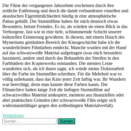
Die Filme der vergangenen Jahrzehnte erscheinen durch ihre
zeitliche Entfernung und durch die damit verbundenen visuellen und
akustischen Eigentümlichkeiten häufig in eine atmosphärische
Patina gehüllt. Die Stummfilme haben für mich dennoch etwas
Besonders, betont Fremdes. Es ist, als würden sie einen Blick in das
Verborgene, fast wie in eine tiefe, schlummernde Schicht unserer
kulturellen Erinnerung gewähren. In diesem, mit einem Hauch des
Mysteriums getränkten Bereich der Kinogeschichte habe ich die
wunderlichsten Filmfarben entdeckt. Manche wurden mit der Hand
auf das schwarzweiße Material aufgetragen (was mich besonders
fasziniert), andere sind durch das Behandeln der Streifen in den
Farbbädern des Kopierwerks entstanden. Die meisten Leute
wunderten sich, als ich ihnen sagte, ich würde meine Doktorarbeit
über die Farbe im Stummfilm schreiben. Für die Mehrheit war es
völlig unbekannt, dass das Kino jener Zeit farbig war. Ihr Wundern
war berechtigt, denn man kannte diese Farben kaum. Die
Filmarchive hatten lange Zeit die farbigen Stummfilme auf
schwarzweißes Material umkopiert, meistens aus finanziellen oder
aber praktischen Gründen (der schwarzweiße Film zeigte sich
widerstandsfähiger gegen den zeitbedingten Materialverfall).
Weiterlesen
Suchen
nach: