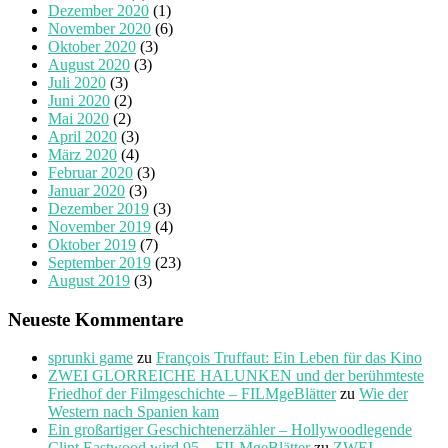
Dezember 2020
(1)
November 2020
(6)
Oktober 2020
(3)
August 2020
(3)
Juli 2020
(3)
Juni 2020
(2)
Mai 2020
(2)
April 2020
(3)
März 2020
(4)
Februar 2020
(3)
Januar 2020
(3)
Dezember 2019
(3)
November 2019
(4)
Oktober 2019
(7)
September 2019
(23)
August 2019
(3)
Neueste Kommentare
sprunki game
zu
François Truffaut: Ein Leben für das Kino
ZWEI GLORREICHE HALUNKEN und der berühmteste
Friedhof der Filmgeschichte – FILMgeBlätter
zu
Wie der
Western nach Spanien kam
Ein großartiger Geschichtenerzähler – Hollywoodlegende
Clint Eastwood wird 95 – FILMgeBlätter
zu
ZWEI