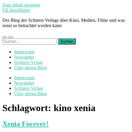
Zum Inhalt springen
FILMgeBlätter
Der Blog des Schüren Verlags über Kino, Medien, Filme und was
sonst so betrachtet werden kann
Mobile-
Suchfeld
Suchen
Menü
ein-/ausblenden
nach:
ein-/ausblenden
Impressum
Newsletter
Schüren Verlag
Über diesen Blog
Impressum
Newsletter
Schüren Verlag
Über diesen Blog
Schlagwort:
kino xenia
Xenia Forever!