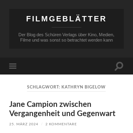
FILMGEBLÄTTER
Der Blog des Schüren Verlags über Kino, Medien,
Filme und was sonst so betrachtet werden kann
Suchfe
Mobile-
ein-/a
Menü
ein-/ausblenden
SCHLAGWORT:
KATHRYN BIGELOW
Jane Campion zwischen
Vergangenheit und Gegenwart
25. MÄRZ 2024
/
2 KOMMENTARE