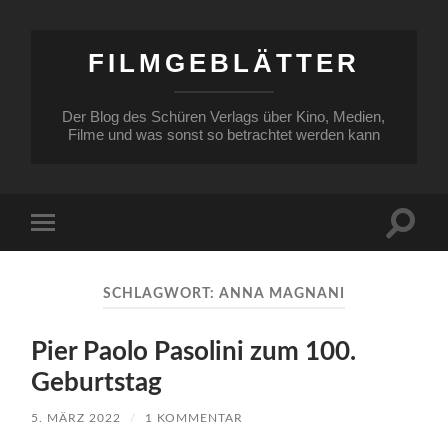
FILMGEBLÄTTER
Der Blog des Schüren Verlags über Kino, Medien,
Filme und was sonst so betrachtet werden kann
Suchfe
Mobile-
ein-/a
Menü
ein-/ausblenden
SCHLAGWORT:
ANNA MAGNANI
Pier Paolo Pasolini zum 100.
Geburtstag
5. MÄRZ 2022
/
1 KOMMENTAR