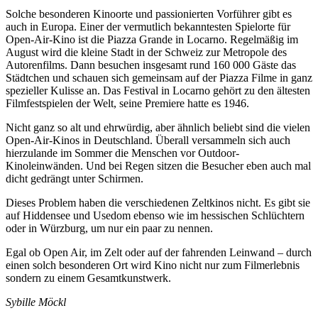
Solche besonderen Kinoorte und passionierten Vorführer gibt es
auch in Europa. Einer der vermutlich bekanntesten Spielorte für
Open-Air-Kino ist die Piazza Grande in Locarno. Regelmäßig im
August wird die kleine Stadt in der Schweiz zur Metropole des
Autorenfilms. Dann besuchen insgesamt rund 160 000 Gäste das
Städtchen und schauen sich gemeinsam auf der Piazza Filme in ganz
spezieller Kulisse an. Das Festival in Locarno gehört zu den ältesten
Filmfestspielen der Welt, seine Premiere hatte es 1946.
Nicht ganz so alt und ehrwürdig, aber ähnlich beliebt sind die vielen
Open-Air-Kinos in Deutschland. Überall versammeln sich auch
hierzulande im Sommer die Menschen vor Outdoor-
Kinoleinwänden. Und bei Regen sitzen die Besucher eben auch mal
dicht gedrängt unter Schirmen.
Dieses Problem haben die verschiedenen Zeltkinos nicht. Es gibt sie
auf Hiddensee und Usedom ebenso wie im hessischen Schlüchtern
oder in Würzburg, um nur ein paar zu nennen.
Egal ob Open Air, im Zelt oder auf der fahrenden Leinwand – durch
einen solch besonderen Ort wird Kino nicht nur zum Filmerlebnis
sondern zu einem Gesamtkunstwerk.
Sybille Möckl