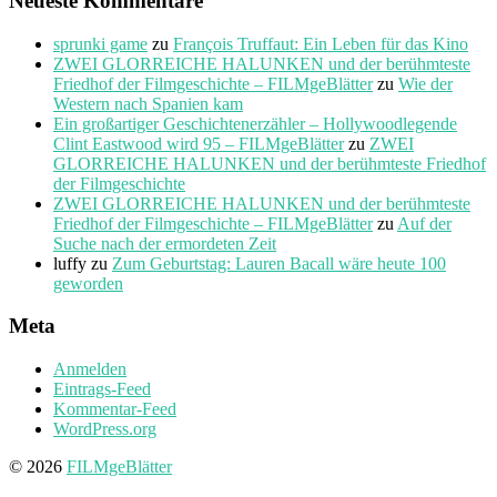
Neueste Kommentare
sprunki game
zu
François Truffaut: Ein Leben für das Kino
ZWEI GLORREICHE HALUNKEN und der berühmteste
Friedhof der Filmgeschichte – FILMgeBlätter
zu
Wie der
Western nach Spanien kam
Ein großartiger Geschichtenerzähler – Hollywoodlegende
Clint Eastwood wird 95 – FILMgeBlätter
zu
ZWEI
GLORREICHE HALUNKEN und der berühmteste Friedhof
der Filmgeschichte
ZWEI GLORREICHE HALUNKEN und der berühmteste
Friedhof der Filmgeschichte – FILMgeBlätter
zu
Auf der
Suche nach der ermordeten Zeit
luffy
zu
Zum Geburtstag: Lauren Bacall wäre heute 100
geworden
Meta
Anmelden
Eintrags-Feed
Kommentar-Feed
WordPress.org
© 2026
FILMgeBlätter