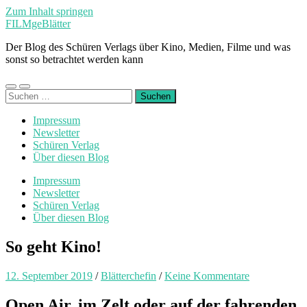
Zum Inhalt springen
FILMgeBlätter
Der Blog des Schüren Verlags über Kino, Medien, Filme und was
sonst so betrachtet werden kann
Mobile-
Suchfeld
Suchen
Menü
ein-/ausblenden
nach:
ein-/ausblenden
Impressum
Newsletter
Schüren Verlag
Über diesen Blog
Impressum
Newsletter
Schüren Verlag
Über diesen Blog
So geht Kino!
12. September 2019
/
Blätterchefin
/
Keine Kommentare
Open Air, im Zelt oder auf der fahrenden