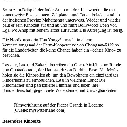
So ist zum Beispiel der Inder Anup mit drei Lastwagen, die mit
tonnenweise Eisenstangen, Zeltplanen und Tauen beladen sind, in
der indischen Provinz Maharashtra unterwegs. Wieder und wieder
baut er sein Kinozelt auf und ab und führt Bollywood-Epen vor.
Egal wo Anup mit seinem Tross auftaucht: Die Aufregung ist riesig.
Die Nordkoreanerin Han Yong-Sil macht in einem
Veranstaltungssaal der Farm-Kooperative von Chong­san-Ri Kino
für die Landarbeiter, die keine Chance haben ein «echtes Kino» zu
besuchen.
Lassane, Luc und Zakaria betreiben ein Open-Air-Kino am Rande
von Ouagadougou, der Hauptstadt von Burkina Faso. Mit Mofas
holen sie die Kinorollen ab, um den Bewohnern ein einzigartiges
Kinoerlebnis zu ermöglichen. Egal in welchem Land: Die
Kinomacher sind passionierte Filmfans und leben ihre
Kinoleidenschaft gegen viele Widerstände und Unwägbarkeiten.
Filmvorführung auf der Piazza Grande in Locarno
(Quelle: myswitzerland.com)
Besondere Kinoorte