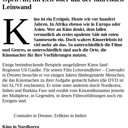
Leinwand
K
ino ist ein Ereignis. Heute wie vor hundert
Jahren. In Afrika ebenso wie in Europa oder
Asien. Wer an Kino denkt, dem fallen
vermutlich als erstes opulente Säle mit roten
Samtsesseln ein. Doch wahres Kinoerlebnis ist
viel mehr als das. So unterschiedlich die Filme
und Genres, so unterschiedlich sind auch die Orte, die
Kinomacher für ihre Vorführungen nutzen.
Einige beeindruckende Beispiele ausgefallener Kinos fand
Regisseur Uli Gaulke. Für seinen Film
Leinwandfieber – Comrades
in Dreams
besuchte er vor einigen Jahren filmbegeisterte Menschen,
die das Kinomachen zu ihrer Aufgabe gemacht haben (die DVD ist
bei AL!VE erschienen). Er reiste unter anderem durch Nordkorea,
Indien und Burkina Faso und erzählt vom Kinoenthusiamus jenseits
der Multiplexe, in Gegenden, in denen Filmvorführungen noch ein
Ereignis sind.
Comrades in Dreams: Zeltkino in Indien
Kino in Nordkorea