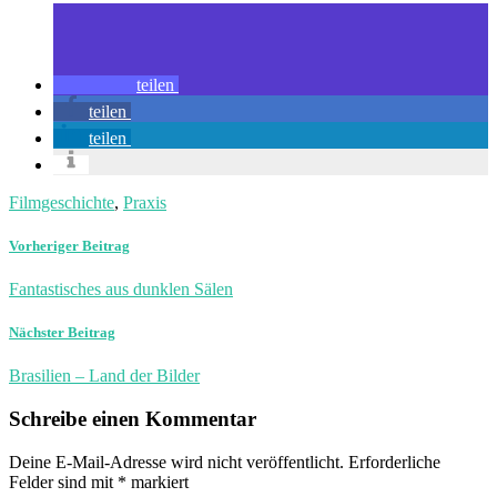
teilen
teilen
teilen
Filmgeschichte
,
Praxis
Vorheriger Beitrag
Fantastisches aus dunklen Sälen
Nächster Beitrag
Brasilien – Land der Bilder
Schreibe einen Kommentar
Deine E-Mail-Adresse wird nicht veröffentlicht.
Erforderliche
Felder sind mit
*
markiert