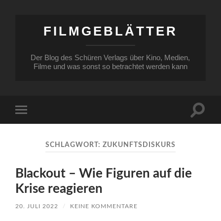
FILMGEBLÄTTER
Der Blog des Schüren Verlags über Kino, Medien,
Filme und was sonst so betrachtet werden kann
Suchfe
Mobile-
ein-/a
Menü
ein-/ausblenden
SCHLAGWORT:
ZUKUNFTSDISKURS
Blackout – Wie Figuren auf die
Krise reagieren
20. JULI 2022
/
KEINE KOMMENTARE