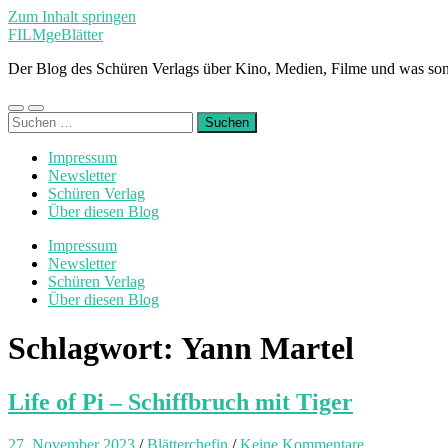
Zum Inhalt springen
FILMgeBlätter
Der Blog des Schüren Verlags über Kino, Medien, Filme und was son
Mobile-
Suchfeld
Suchen
Menü
ein-/ausblenden
nach:
ein-/ausblenden
Impressum
Newsletter
Schüren Verlag
Über diesen Blog
Impressum
Newsletter
Schüren Verlag
Über diesen Blog
Schlagwort:
Yann Martel
Life of Pi – Schiffbruch mit Tiger
27. November 2023
/
Blätterchefin
/
Keine Kommentare