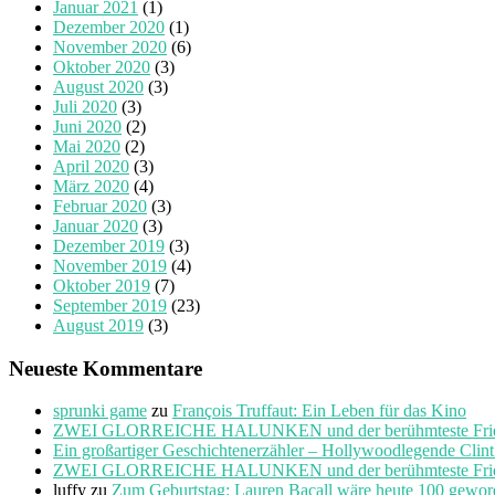
Januar 2021
(1)
Dezember 2020
(1)
November 2020
(6)
Oktober 2020
(3)
August 2020
(3)
Juli 2020
(3)
Juni 2020
(2)
Mai 2020
(2)
April 2020
(3)
März 2020
(4)
Februar 2020
(3)
Januar 2020
(3)
Dezember 2019
(3)
November 2019
(4)
Oktober 2019
(7)
September 2019
(23)
August 2019
(3)
Neueste Kommentare
sprunki game
zu
François Truffaut: Ein Leben für das Kino
ZWEI GLORREICHE HALUNKEN und der berühmteste Friedho
Ein großartiger Geschichtenerzähler – Hollywoodlegende Clin
ZWEI GLORREICHE HALUNKEN und der berühmteste Friedho
luffy
zu
Zum Geburtstag: Lauren Bacall wäre heute 100 gewo