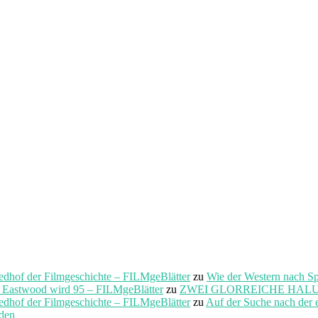
f der Filmgeschichte – FILMgeBlätter
zu
Wie der Western nach S
t Eastwood wird 95 – FILMgeBlätter
zu
ZWEI GLORREICHE HALUNKEN 
f der Filmgeschichte – FILMgeBlätter
zu
Auf der Suche nach der 
rden