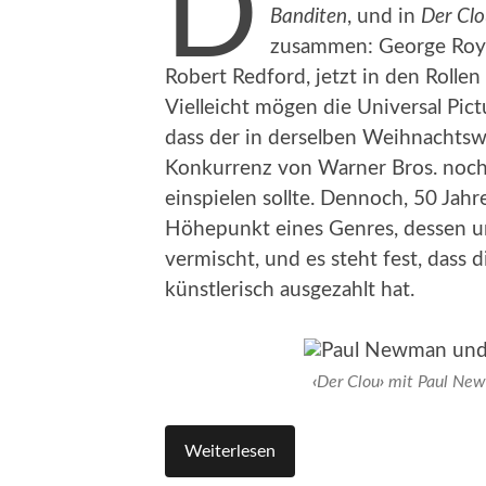
D
Banditen
, und in
Der Cl
zusammen: George Roy 
Robert Redford, jetzt in den Rolle
Vielleicht mögen die Universal Pic
dass der in derselben Weihnachts
Konkurrenz von Warner Bros. noch 
einspielen sollte. Dennoch, 50 Jahre
Höhepunkt eines Genres, dessen unt
vermischt, und es steht fest, dass d
künstlerisch ausgezahlt hat.
‹
Der Clou
›
mit Paul Newm
Weiterlesen