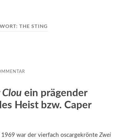
GWORT:
THE STING
OMMENTAR
 Clou
ein prägender
es Heist bzw. Caper
es 1969 war der vierfach oscargekrönte
Zwei