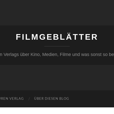
FILMGEBLÄTTER
n Verlags über Kino, Medien, Filme und was sonst so be
ÜREN VERLAG
ÜBER DIESEN BLOG