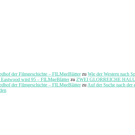
f der Filmgeschichte – FILMgeBlätter
zu
Wie der Western nach S
t Eastwood wird 95 – FILMgeBlätter
zu
ZWEI GLORREICHE HALUNKEN 
f der Filmgeschichte – FILMgeBlätter
zu
Auf der Suche nach der 
rden