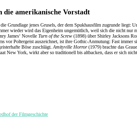
 die amerikanische Vorstadt
die Grundlage jenes Grusels, der dem Spukhausfilm zugrunde liegt: U
Immer wieder wird das Eigenheim ungemütlich, weil sich die nicht nur
Henry James‘ Novelle
Turn of the Screw
(1898) über Shirley Jacksons 
s vor Poltergeist auszeichnet, ist ihre Gothic-Anmutung: Fast immer si
geisterhafte Böse zuschlägt.
Amityville Horror
(1979) brachte das Graue
t New York, wirkt aber so traditionell bis altbacken, dass er sich nicht
of der Filmgeschichte