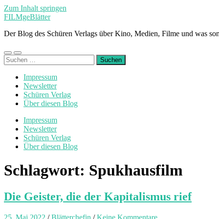
Zum Inhalt springen
FILMgeBlätter
Der Blog des Schüren Verlags über Kino, Medien, Filme und was son
Mobile-
Suchfeld
Suchen
Menü
ein-/ausblenden
nach:
ein-/ausblenden
Impressum
Newsletter
Schüren Verlag
Über diesen Blog
Impressum
Newsletter
Schüren Verlag
Über diesen Blog
Schlagwort:
Spukhausfilm
Die Geister, die der Kapitalismus rief
25. Mai 2022
/
Blätterchefin
/
Keine Kommentare