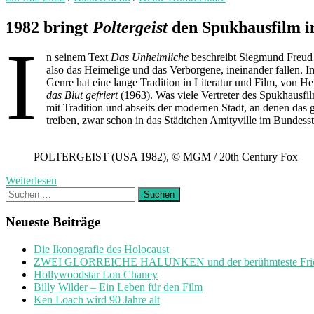
1982 bringt
Poltergeist
den Spukhausfilm in
I
n seinem Text
Das Unheimliche
beschreibt Siegmund Freud 
also das Heimelige und das Verborgene, ineinander fallen. 
Genre hat eine lange Tradition in Literatur und Film, von 
das Blut gefriert
(1963). Was viele Vertreter des Spukhausfilm
mit Tradition und abseits der modernen Stadt, an denen das 
treiben, zwar schon in das Städtchen Amityville im Bundesstaa
POLTERGEIST (USA 1982), © MGM / 20th Century Fox
Weiterlesen
Suchen
nach:
Neueste Beiträge
Die Ikonografie des Holocaust
ZWEI GLORREICHE HALUNKEN und der berühmteste Friedh
Hollywoodstar Lon Chaney
Billy Wilder – Ein Leben für den Film
Ken Loach wird 90 Jahre alt