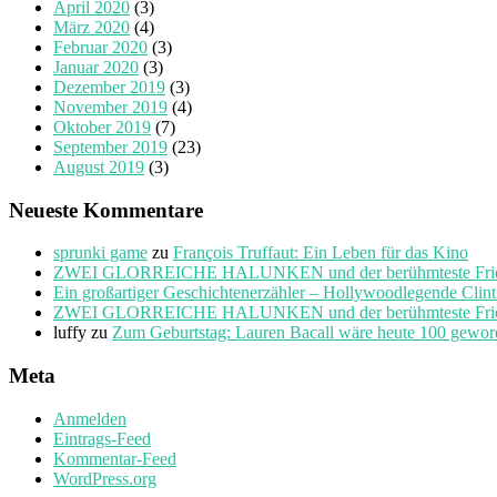
April 2020
(3)
März 2020
(4)
Februar 2020
(3)
Januar 2020
(3)
Dezember 2019
(3)
November 2019
(4)
Oktober 2019
(7)
September 2019
(23)
August 2019
(3)
Neueste Kommentare
sprunki game
zu
François Truffaut: Ein Leben für das Kino
ZWEI GLORREICHE HALUNKEN und der berühmteste Friedho
Ein großartiger Geschichtenerzähler – Hollywoodlegende Clin
ZWEI GLORREICHE HALUNKEN und der berühmteste Friedho
luffy
zu
Zum Geburtstag: Lauren Bacall wäre heute 100 gewo
Meta
Anmelden
Eintrags-Feed
Kommentar-Feed
WordPress.org