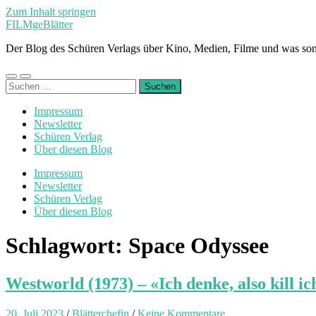
Zum Inhalt springen
FILMgeBlätter
Der Blog des Schüren Verlags über Kino, Medien, Filme und was son
Mobile-
Suchfeld
Suchen
Menü
ein-/ausblenden
nach:
ein-/ausblenden
Impressum
Newsletter
Schüren Verlag
Über diesen Blog
Impressum
Newsletter
Schüren Verlag
Über diesen Blog
Schlagwort:
Space Odyssee
Westworld (1973) – «Ich denke, also kill ic
20. Juli 2023
/
Blätterchefin
/
Keine Kommentare