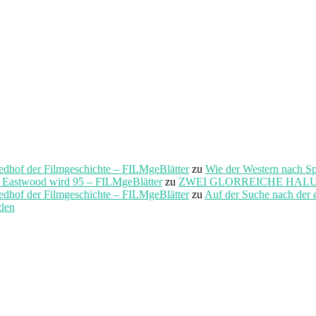
f der Filmgeschichte – FILMgeBlätter
zu
Wie der Western nach S
t Eastwood wird 95 – FILMgeBlätter
zu
ZWEI GLORREICHE HALUNKEN 
f der Filmgeschichte – FILMgeBlätter
zu
Auf der Suche nach der 
rden