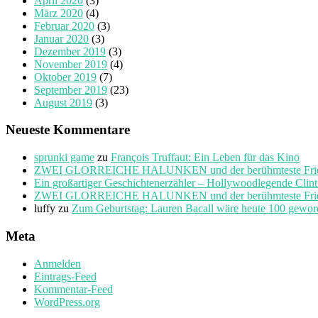
April 2020
(3)
März 2020
(4)
Februar 2020
(3)
Januar 2020
(3)
Dezember 2019
(3)
November 2019
(4)
Oktober 2019
(7)
September 2019
(23)
August 2019
(3)
Neueste Kommentare
sprunki game
zu
François Truffaut: Ein Leben für das Kino
ZWEI GLORREICHE HALUNKEN und der berühmteste Friedho
Ein großartiger Geschichtenerzähler – Hollywoodlegende Clin
ZWEI GLORREICHE HALUNKEN und der berühmteste Friedho
luffy
zu
Zum Geburtstag: Lauren Bacall wäre heute 100 gewo
Meta
Anmelden
Eintrags-Feed
Kommentar-Feed
WordPress.org