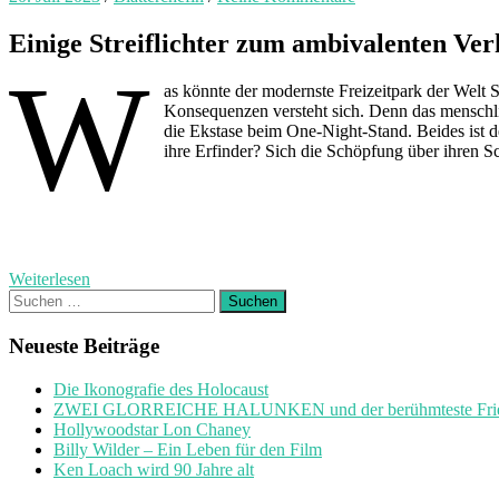
Einige Streiflichter zum ambivalenten V
W
as könnte der modernste Freizeitpark der Welt
Konsequenzen versteht sich. Denn das menschli
die Ekstase beim One-Night-Stand. Beides ist 
ihre Erfinder? Sich die Schöpfung über ihren S
Weiterlesen
Suchen
nach:
Neueste Beiträge
Die Ikonografie des Holocaust
ZWEI GLORREICHE HALUNKEN und der berühmteste Friedh
Hollywoodstar Lon Chaney
Billy Wilder – Ein Leben für den Film
Ken Loach wird 90 Jahre alt