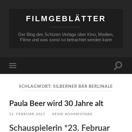
FILMGEBLÄTTER
Der Blog des Schüren Verlags über Kino, Medien,
Filme und was sonst so betrachtet werden kann
Suchfe
Mobile-
ein-/a
Menü
ein-/ausblenden
SCHLAGWORT:
SILBERNER BÄR BERLINALE
Paula Beer wird 30 Jahre alt
21. FEBRUAR 2025
/
KEINE KOMMENTARE
Schauspielerin *23. Februar