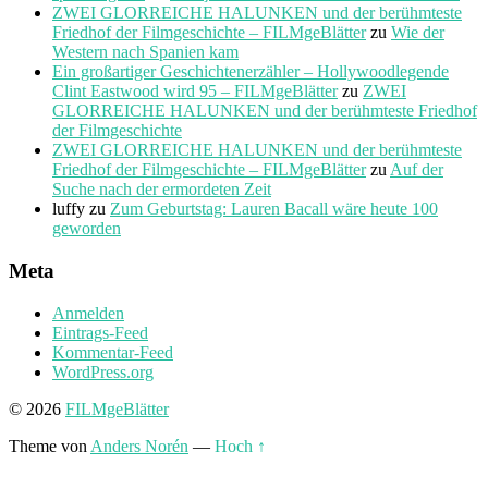
ZWEI GLORREICHE HALUNKEN und der berühmteste
Friedhof der Filmgeschichte – FILMgeBlätter
zu
Wie der
Western nach Spanien kam
Ein großartiger Geschichtenerzähler – Hollywoodlegende
Clint Eastwood wird 95 – FILMgeBlätter
zu
ZWEI
GLORREICHE HALUNKEN und der berühmteste Friedhof
der Filmgeschichte
ZWEI GLORREICHE HALUNKEN und der berühmteste
Friedhof der Filmgeschichte – FILMgeBlätter
zu
Auf der
Suche nach der ermordeten Zeit
luffy
zu
Zum Geburtstag: Lauren Bacall wäre heute 100
geworden
Meta
Anmelden
Eintrags-Feed
Kommentar-Feed
WordPress.org
© 2026
FILMgeBlätter
Theme von
Anders Norén
—
Hoch ↑