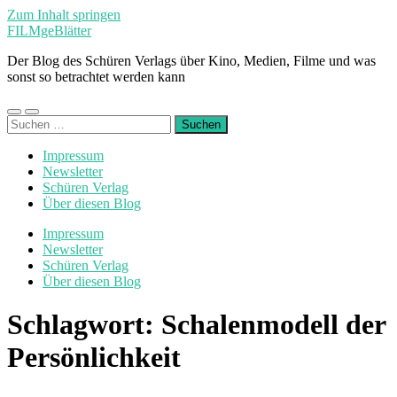
Zum Inhalt springen
FILMgeBlätter
Der Blog des Schüren Verlags über Kino, Medien, Filme und was
sonst so betrachtet werden kann
Mobile-
Suchfeld
Suchen
Menü
ein-/ausblenden
nach:
ein-/ausblenden
Impressum
Newsletter
Schüren Verlag
Über diesen Blog
Impressum
Newsletter
Schüren Verlag
Über diesen Blog
Schlagwort:
Schalenmodell der
Persönlichkeit