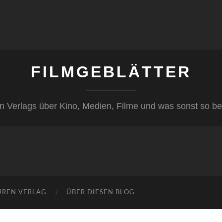
FILMGEBLÄTTER
n Verlags über Kino, Medien, Filme und was sonst so be
ÜREN VERLAG
ÜBER DIESEN BLOG