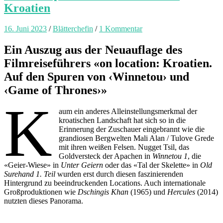
Kroatien
16. Juni 2023
/
Blätterchefin
/
1 Kommentar
Ein Auszug aus der Neuauflage des
Filmreiseführers «on location: Kroatien.
Auf den Spuren von ‹Winnetou› und
‹Game of Thrones›»
K
aum ein anderes Alleinstellungsmerkmal der
kroatischen Landschaft hat sich so in die
Erinnerung der Zuschauer eingebrannt wie die
grandiosen Bergwelten Mali Alan / Tulove Grede
mit ihren weißen Felsen. Nugget Tsil, das
Goldversteck der Apachen in
Winnetou 1
, die
«Geier-Wiese» in
Unter Geiern
oder das «Tal der Skelette» in
Old
Surehand 1. Teil
wurden erst durch diesen faszinierenden
Hintergrund zu beeindruckenden Locations. Auch internationale
Großproduktionen wie
Dschingis Khan
(1965) und
Hercules
(2014)
nutzten dieses Panorama.