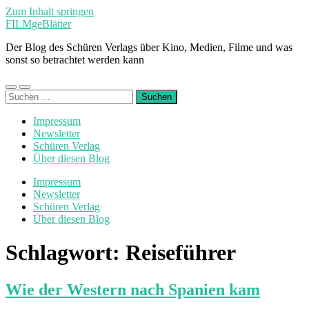
Zum Inhalt springen
FILMgeBlätter
Der Blog des Schüren Verlags über Kino, Medien, Filme und was
sonst so betrachtet werden kann
Mobile-
Suchfeld
Suchen
Menü
ein-/ausblenden
nach:
ein-/ausblenden
Impressum
Newsletter
Schüren Verlag
Über diesen Blog
Impressum
Newsletter
Schüren Verlag
Über diesen Blog
Schlagwort:
Reiseführer
Wie der Western nach Spanien kam