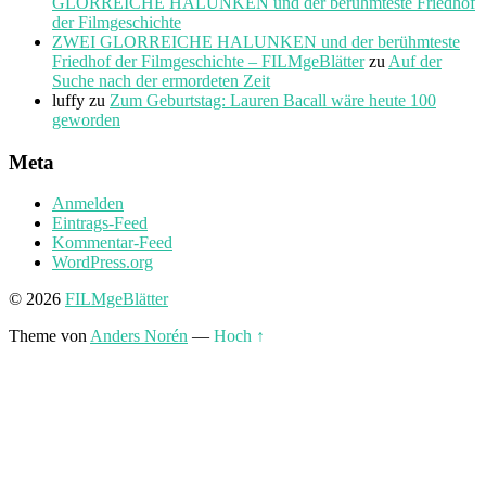
GLORREICHE HALUNKEN und der berühmteste Friedhof
der Filmgeschichte
ZWEI GLORREICHE HALUNKEN und der berühmteste
Friedhof der Filmgeschichte – FILMgeBlätter
zu
Auf der
Suche nach der ermordeten Zeit
luffy
zu
Zum Geburtstag: Lauren Bacall wäre heute 100
geworden
Meta
Anmelden
Eintrags-Feed
Kommentar-Feed
WordPress.org
© 2026
FILMgeBlätter
Theme von
Anders Norén
—
Hoch ↑