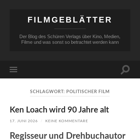
FILMGEBLÄTTER
Der Blog des Schüren Verlags über Kino, Medien,
Filme und was sonst so betrachtet werden kann
Suchfe
Mobile-
ein-/a
Menü
ein-/ausblenden
SCHLAGWORT:
POLITISCHER FILM
Ken Loach wird 90 Jahre alt
17. JUNI 2026
/
KEINE KOMMENTARE
Regisseur und Drehbuchautor