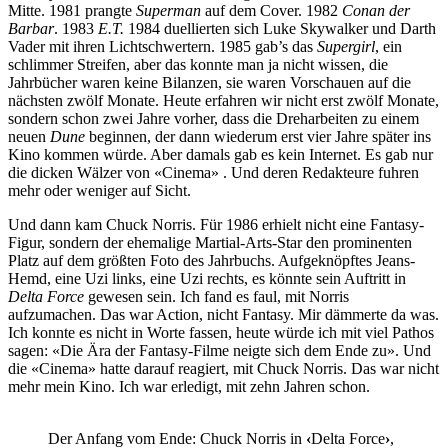
Mitte. 1981 prangte
Superman
auf dem Cover. 1982
Conan der
Barbar
. 1983
E.T.
1984 duellierten sich Luke Skywalker und Darth
Vader mit ihren Lichtschwertern. 1985 gab’s das
Supergirl
, ein
schlimmer Streifen, aber das konnte man ja nicht wissen, die
Jahrbücher waren keine Bilanzen, sie waren Vorschauen auf die
nächsten zwölf Monate. Heute erfahren wir nicht erst zwölf Monate,
sondern schon zwei Jahre vorher, dass die Dreharbeiten zu einem
neuen
Dune
beginnen, der dann wiederum erst vier Jahre später ins
Kino kommen würde. Aber damals gab es kein Internet. Es gab nur
die dicken Wälzer von «Cinema» . Und deren Redakteure fuhren
mehr oder weniger auf Sicht.
Und dann kam Chuck Norris. Für 1986 erhielt nicht eine Fantasy-
Figur, sondern der ehemalige Martial-Arts-Star den prominenten
Platz auf dem größten Foto des Jahrbuchs. Aufgeknöpftes Jeans-
Hemd, eine Uzi links, eine Uzi rechts, es könnte sein Auftritt in
Delta Force
gewesen sein. Ich fand es faul, mit Norris
aufzumachen. Das war Action, nicht Fantasy. Mir dämmerte da was.
Ich konnte es nicht in Worte fassen, heute würde ich mit viel Pathos
sagen: «Die Ära der Fantasy-Filme neigte sich dem Ende zu». Und
die «Cinema» hatte darauf reagiert, mit Chuck Norris. Das war nicht
mehr mein Kino. Ich war erledigt, mit zehn Jahren schon.
Der Anfang vom Ende: Chuck Norris in
‹
Delta Force
›
,