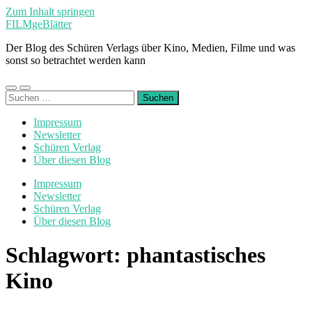
Zum Inhalt springen
FILMgeBlätter
Der Blog des Schüren Verlags über Kino, Medien, Filme und was
sonst so betrachtet werden kann
Mobile-
Suchfeld
Suchen
Menü
ein-/ausblenden
nach:
ein-/ausblenden
Impressum
Newsletter
Schüren Verlag
Über diesen Blog
Impressum
Newsletter
Schüren Verlag
Über diesen Blog
Schlagwort:
phantastisches
Kino