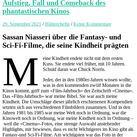
Aufstieg, Fall und Comeback des
phantastischen Kinos
29. September 2021
/
Blätterchefin
/
Keine Kommentare
Sassan Niasseri über die Fantasy- und
Sci-Fi-Filme, die seine Kindheit prägten
M
eine Kindheit endete nicht mit dem ersten
Kuss. Sie endete viel früher, mit 10 Jahren.
Schuld daran war Chuck Norris.
Jeder, der in den 1980er-Jahren wissen wollte,
was in den kommenden zwölf Monaten in die
Kinos kommt, griff zum «Film-Jahrbuch» der Zeitschrift «Cinema».
Das «Film-Jahrbuch» war meine Bibel. Sie war auch meine
Kindheit. Die Umschläge dieser jährlich erschienenen Kompendien
setzten sich aus verschiedenen Filmbildern zusammen. Und in den
Jahren 1981 bis 1985 war meine Welt noch in Ordnung, war die
Kinowelt noch in Ordnung, war meine Kindheit noch in Ordnung –
weil die «Cinema»-Fotos, eine strenge Auswahl anstehender
Highlights, mir bewiesen, dass es nicht Wichtigeres im Kino gibt als
Fantasy-und Sci-Fi-Filme. Am wichtigsten war das Foto in der