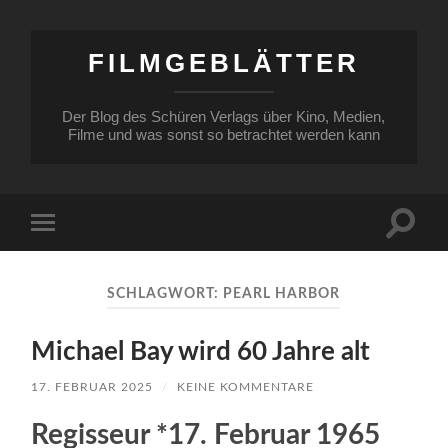
FILMGEBLÄTTER
Der Blog des Schüren Verlags über Kino, Medien,
Filme und was sonst so betrachtet werden kann
Suchfe
Mobile-
ein-/a
Menü
ein-/ausblenden
SCHLAGWORT:
PEARL HARBOR
Michael Bay wird 60 Jahre alt
17. FEBRUAR 2025
/
KEINE KOMMENTARE
Regisseur *17. Februar 1965