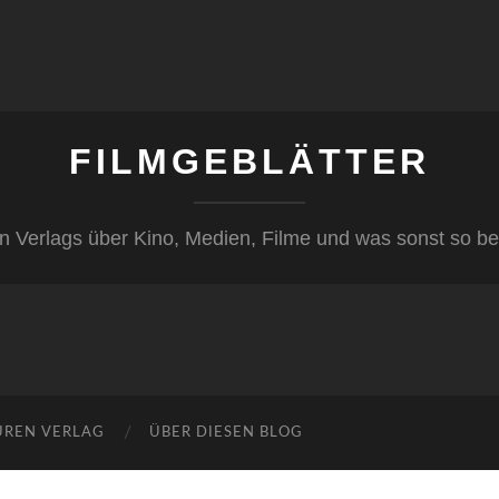
FILMGEBLÄTTER
n Verlags über Kino, Medien, Filme und was sonst so be
ÜREN VERLAG
ÜBER DIESEN BLOG