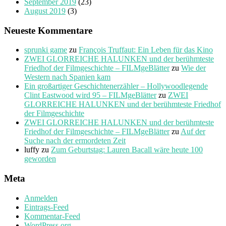
September 2019
(23)
August 2019
(3)
Neueste Kommentare
sprunki game
zu
François Truffaut: Ein Leben für das Kino
ZWEI GLORREICHE HALUNKEN und der berühmteste
Friedhof der Filmgeschichte – FILMgeBlätter
zu
Wie der
Western nach Spanien kam
Ein großartiger Geschichtenerzähler – Hollywoodlegende
Clint Eastwood wird 95 – FILMgeBlätter
zu
ZWEI
GLORREICHE HALUNKEN und der berühmteste Friedhof
der Filmgeschichte
ZWEI GLORREICHE HALUNKEN und der berühmteste
Friedhof der Filmgeschichte – FILMgeBlätter
zu
Auf der
Suche nach der ermordeten Zeit
luffy
zu
Zum Geburtstag: Lauren Bacall wäre heute 100
geworden
Meta
Anmelden
Eintrags-Feed
Kommentar-Feed
WordPress.org