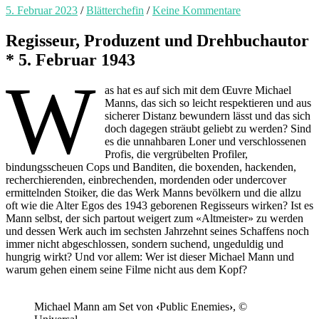
5. Februar 2023
/
Blätterchefin
/
Keine Kommentare
Regisseur, Produzent und Drehbuchautor
* 5. Februar 1943
W
as hat es auf sich mit dem Œuvre Michael
Manns, das sich so leicht respektieren und aus
sicherer Distanz bewundern lässt und das sich
doch dagegen sträubt geliebt zu werden? Sind
es die unnahbaren Loner und verschlossenen
Profis, die vergrübelten Profiler,
bindungsscheuen Cops und Banditen, die boxenden, hackenden,
recherchierenden, einbrechenden, mordenden oder undercover
ermittelnden Stoiker, die das Werk Manns bevölkern und die allzu
oft wie die Alter Egos des 1943 geborenen Regisseurs wirken? Ist es
Mann selbst, der sich partout weigert zum «Altmeister» zu werden
und dessen Werk auch im sechsten Jahrzehnt seines Schaffens noch
immer nicht abgeschlossen, sondern suchend, ungeduldig und
hungrig wirkt? Und vor allem: Wer ist dieser Michael Mann und
warum gehen einem seine Filme nicht aus dem Kopf?
Michael Mann am Set von
‹
Public Enemies
›
, ©