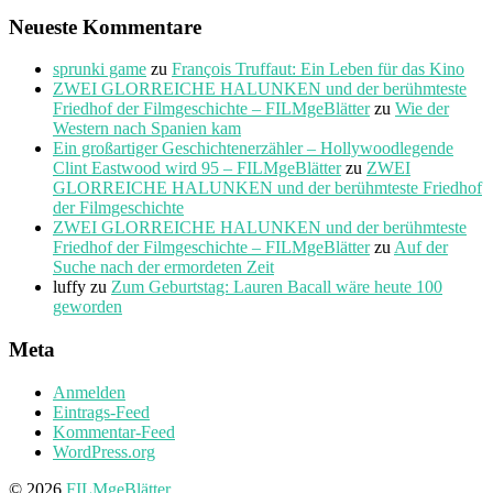
Neueste Kommentare
sprunki game
zu
François Truffaut: Ein Leben für das Kino
ZWEI GLORREICHE HALUNKEN und der berühmteste
Friedhof der Filmgeschichte – FILMgeBlätter
zu
Wie der
Western nach Spanien kam
Ein großartiger Geschichtenerzähler – Hollywoodlegende
Clint Eastwood wird 95 – FILMgeBlätter
zu
ZWEI
GLORREICHE HALUNKEN und der berühmteste Friedhof
der Filmgeschichte
ZWEI GLORREICHE HALUNKEN und der berühmteste
Friedhof der Filmgeschichte – FILMgeBlätter
zu
Auf der
Suche nach der ermordeten Zeit
luffy
zu
Zum Geburtstag: Lauren Bacall wäre heute 100
geworden
Meta
Anmelden
Eintrags-Feed
Kommentar-Feed
WordPress.org
© 2026
FILMgeBlätter