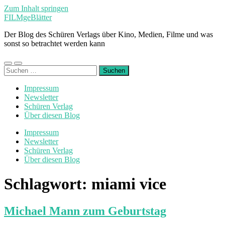
Zum Inhalt springen
FILMgeBlätter
Der Blog des Schüren Verlags über Kino, Medien, Filme und was
sonst so betrachtet werden kann
Mobile-
Suchfeld
Suchen
Menü
ein-/ausblenden
nach:
ein-/ausblenden
Impressum
Newsletter
Schüren Verlag
Über diesen Blog
Impressum
Newsletter
Schüren Verlag
Über diesen Blog
Schlagwort:
miami vice
Michael Mann zum Geburtstag