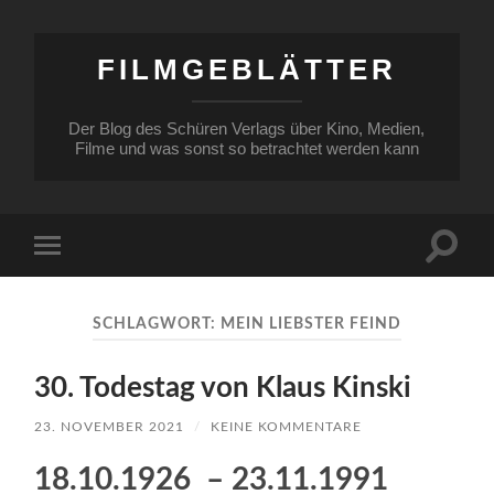
FILMGEBLÄTTER
Der Blog des Schüren Verlags über Kino, Medien,
Filme und was sonst so betrachtet werden kann
Suchfe
Mobile-
ein-/a
Menü
ein-/ausblenden
SCHLAGWORT:
MEIN LIEBSTER FEIND
30. Todestag von Klaus Kinski
23. NOVEMBER 2021
/
KEINE KOMMENTARE
18.10.1926 – 23.11.1991