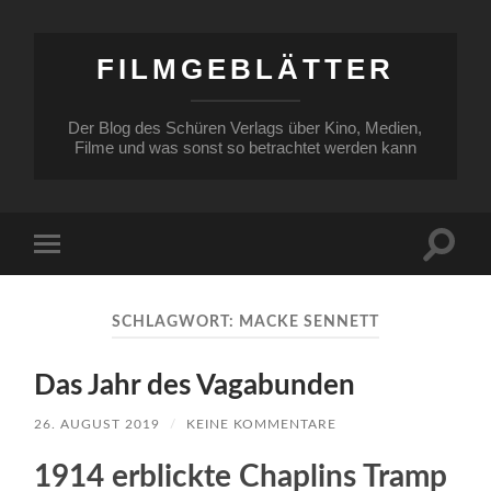
FILMGEBLÄTTER
Der Blog des Schüren Verlags über Kino, Medien,
Filme und was sonst so betrachtet werden kann
Suchfe
Mobile-
ein-/a
Menü
ein-/ausblenden
SCHLAGWORT:
MACKE SENNETT
Das Jahr des Vagabunden
26. AUGUST 2019
/
KEINE KOMMENTARE
1914 erblickte Chaplins Tramp