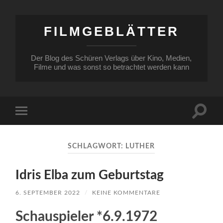
FILMGEBLÄTTER
Der Blog des Schüren Verlags über Kino, Medien,
Filme und was sonst so betrachtet werden kann
Suchfe
Mobile-
ein-/a
Menü
ein-/ausblenden
SCHLAGWORT:
LUTHER
Idris Elba zum Geburtstag
6. SEPTEMBER 2022
/
KEINE KOMMENTARE
Schauspieler *6.9.1972