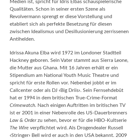
Medien ist, spricht für Idris Elbas schauspielerische
Qualitäten. Schon in seiner ersten Szene als
Revolvermann sprengt er diese Vorstellung und
etabliert sich als perfekte Besetzung für diesen
zwischen Idealismus und Desillusionierung zerrissenen
Antihelden.
Idrissa Akuna Elba wird 1972 im Londoner Stadtteil
Hackney geboren. Sein Vater stammt aus Sierra Leone,
die Mutter aus Ghana. Mit 16 Jahren erhält er ein
Stipendium am National Youth Music Theatre und
spricht für erste Rollen vor. Nebenbei jobbt er im
Callcenter oder als DJ
‹
Big Driis
›
. Sein Fernsehdebüt
hat er 1994 in dem britischen True-Crime-Format
Crimewatch
. Nach einigen Auftritten im britischen TV
ist er 2001 in einer Nebenrolle des US-Dauerbrenners
Law & Order
zu sehen, bevor er für die HBO-Kultserie
The Wire
verpflichtet wird. Als Drogendealer Russell
‹
Stringer
›
Bell wird er auch in den USA bekannt. 2009