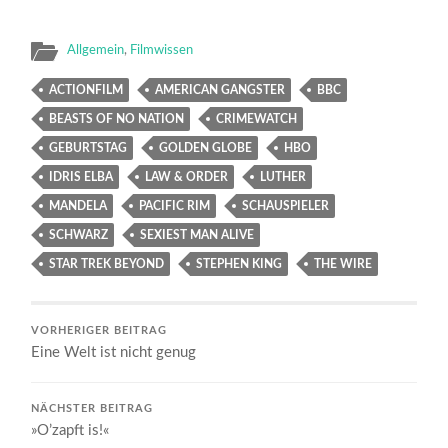
Allgemein
,
Filmwissen
ACTIONFILM
AMERICAN GANGSTER
BBC
BEASTS OF NO NATION
CRIMEWATCH
GEBURTSTAG
GOLDEN GLOBE
HBO
IDRIS ELBA
LAW & ORDER
LUTHER
MANDELA
PACIFIC RIM
SCHAUSPIELER
SCHWARZ
SEXIEST MAN ALIVE
STAR TREK BEYOND
STEPHEN KING
THE WIRE
VORHERIGER BEITRAG
Eine Welt ist nicht genug
NÄCHSTER BEITRAG
»O’zapft is!«