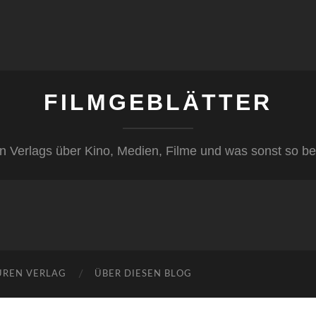
FILMGEBLÄTTER
n Verlags über Kino, Medien, Filme und was sonst so be
ÜREN VERLAG
ÜBER DIESEN BLOG