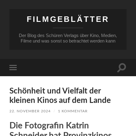
FILMGEBLÄTTER
Der Blog des Schüren Verlags über Kino, Medien,
Filme und was sonst so betrachtet werden kann
Suchfe
Mobile-
ein-/a
Menü
ein-/ausblenden
Schönheit und Vielfalt der
kleinen Kinos auf dem Lande
22. NOVEMBER 2024
/
1 KOMMENTAR
Die Fotografin Katrin
Schneider hat Provinzkinos