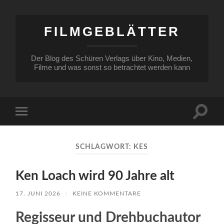
FILMGEBLÄTTER
Der Blog des Schüren Verlags über Kino, Medien,
Filme und was sonst so betrachtet werden kann
Suchfe
Mobile-
ein-/a
Menü
ein-/ausblenden
SCHLAGWORT:
KES
Ken Loach wird 90 Jahre alt
17. JUNI 2026
/
KEINE KOMMENTARE
Regisseur und Drehbuchautor