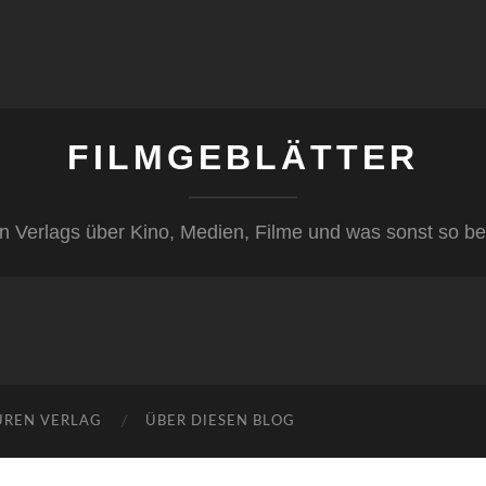
FILMGEBLÄTTER
n Verlags über Kino, Medien, Filme und was sonst so be
ÜREN VERLAG
ÜBER DIESEN BLOG