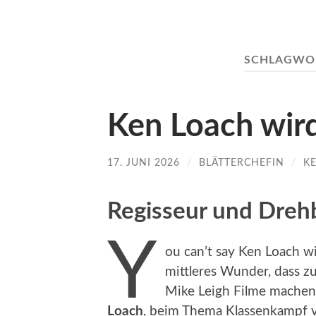
SCHLAGWO
Ken Loach wird
17. JUNI 2026
/
BLÄTTERCHEFIN
/
K
Regisseur und Dreh
Y
ou can’t say Ken Loach w
mittleres Wunder, dass z
Mike Leigh Filme machen 
Loach
, beim Thema Klassenkampf ve