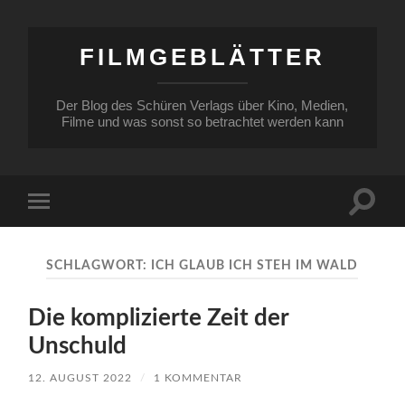
FILMGEBLÄTTER
Der Blog des Schüren Verlags über Kino, Medien,
Filme und was sonst so betrachtet werden kann
Suchfe
Mobile-
ein-/a
Menü
ein-/ausblenden
SCHLAGWORT:
ICH GLAUB ICH STEH IM WALD
Die komplizierte Zeit der
Unschuld
12. AUGUST 2022
/
1 KOMMENTAR