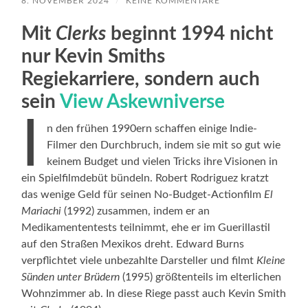
8. NOVEMBER 2024
/
KEINE KOMMENTARE
Mit
Clerks
beginnt 1994 nicht
nur Kevin Smiths
Regiekarriere, sondern auch
sein
View Askewniverse
I
n den frühen 1990ern schaffen einige Indie-
Filmer den Durchbruch, indem sie mit so gut wie
keinem Budget und vielen Tricks ihre Visionen in
ein Spielfilmdebüt bündeln. Robert Rodriguez kratzt
das wenige Geld für seinen No-Budget-Actionfilm
El
Mariachi
(1992) zusammen, indem er an
Medikamententests teilnimmt, ehe er im Guerillastil
auf den Straßen Mexikos dreht. Edward Burns
verpflichtet viele unbezahlte Darsteller und filmt
Kleine
Sünden unter Brüdern
(1995) größtenteils im elterlichen
Wohnzimmer ab. In diese Riege passt auch Kevin Smith