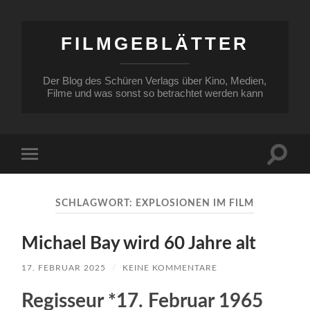
FILMGEBLÄTTER
Der Blog des Schüren Verlags über Kino, Medien,
Filme und was sonst so betrachtet werden kann
Suchfe
Mobile-
ein-/a
Menü
ein-/ausblenden
SCHLAGWORT:
EXPLOSIONEN IM FILM
Michael Bay wird 60 Jahre alt
17. FEBRUAR 2025
/
KEINE KOMMENTARE
Regisseur *17. Februar 1965