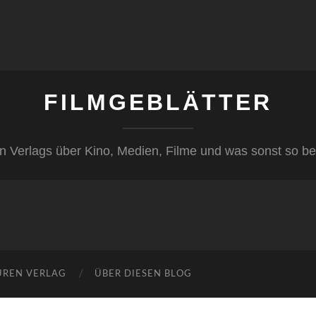
FILMGEBLÄTTER
n Verlags über Kino, Medien, Filme und was sonst so be
ÜREN VERLAG
ÜBER DIESEN BLOG