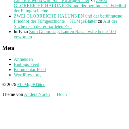
Clint Eastwood wird 95 – FILMgeBlätter
zu
ZWEI
GLORREICHE HALUNKEN und der berühmteste Friedhof
der Filmgeschichte
ZWEI GLORREICHE HALUNKEN und der berühmteste
Friedhof der Filmgeschichte – FILMgeBlätter
zu
Auf der
Suche nach der ermordeten Zeit
luffy
zu
Zum Geburtstag: Lauren Bacall wäre heute 100
geworden
Meta
Anmelden
Eintrags-Feed
Kommentar-Feed
WordPress.org
© 2026
FILMgeBlätter
Theme von
Anders Norén
—
Hoch ↑