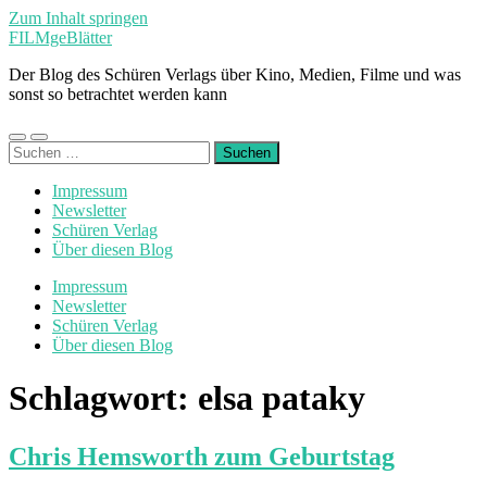
Zum Inhalt springen
FILMgeBlätter
Der Blog des Schüren Verlags über Kino, Medien, Filme und was
sonst so betrachtet werden kann
Mobile-
Suchfeld
Suchen
Menü
ein-/ausblenden
nach:
ein-/ausblenden
Impressum
Newsletter
Schüren Verlag
Über diesen Blog
Impressum
Newsletter
Schüren Verlag
Über diesen Blog
Schlagwort:
elsa pataky
Chris Hemsworth zum Geburtstag