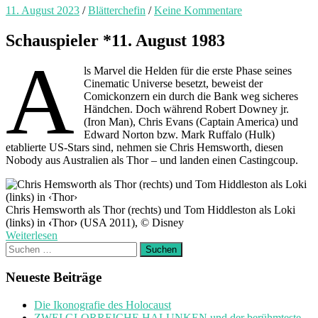
11. August 2023
/
Blätterchefin
/
Keine Kommentare
Schauspieler *11. August 1983
A
ls Marvel die Helden für die erste Phase seines
Cinematic Universe besetzt, beweist der
Comickonzern ein durch die Bank weg sicheres
Händchen. Doch während Robert Downey jr.
(Iron Man), Chris Evans (Captain America) und
Edward Norton bzw. Mark Ruffalo (Hulk)
etablierte US-Stars sind, nehmen sie Chris Hemsworth, diesen
Nobody aus Australien als Thor – und landen einen Castingcoup.
Chris Hemsworth als Thor (rechts) und Tom Hiddleston als Loki
(links) in
‹
Thor
›
(USA 2011), © Disney
Weiterlesen
Suchen
nach:
Neueste Beiträge
Die Ikonografie des Holocaust
ZWEI GLORREICHE HALUNKEN und der berühmteste