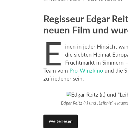
Regisseur Edgar Reit
neuen Film und wurd
E
inen in jeder Hinsicht wa
die siebten Heimat Europa
Fruchtmarkt in Simmern – 
Team vom
Pro-Winzkino
und die S
zufriedener sein.
Edgar Reitz (r.) und „Leibniz“-Haup
Weiterlesen