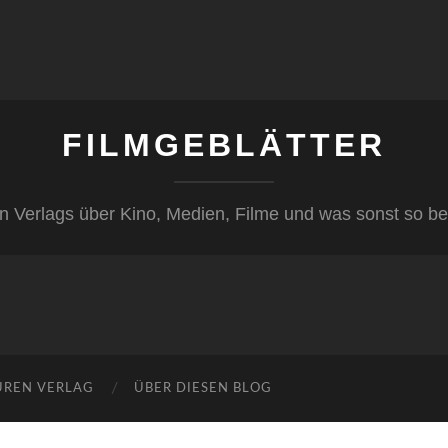
FILMGEBLÄTTER
n Verlags über Kino, Medien, Filme und was sonst so be
ÜREN VERLAG
ÜBER DIESEN BLOG