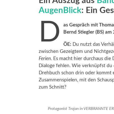
Ein Auszug aus
Band
AugenBlick
: Ein Ge
D
as Gespräch mit Thomas
Bernd Stiegler (BS) am 
ÖE:
Du nutzt das Verhä
zwischen Gezeigtem und Nichtgezeig
Ferien
. Es macht hier durchaus die
Dialoge fehlen. Wie verknüpfst du 
Drehbuch schon drin oder kommt e
Zusammenspielen, mit den Schauspie
zum Schnitt?
Protagonist Trojan in VERBRANNTE ERD