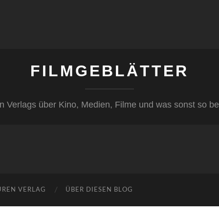
FILMGEBLÄTTER
n Verlags über Kino, Medien, Filme und was sonst so be
ÜREN VERLAG
ÜBER DIESEN BLOG