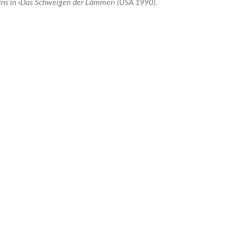
ins in
‹
Das Schweigen der Lämmer
›
(USA 1990).