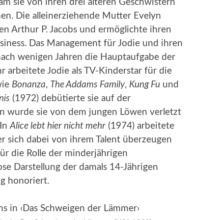
m sie von ihren drei älteren Geschwistern
n. Die alleinerziehende Mutter Evelyn
en Arthur P. Jacobs und ermöglichte ihren
usiness. Das Management für Jodie und ihren
nach wenigen Jahren die Hauptaufgabe der
 arbeitete Jodie als TV-Kinderstar für die
wie
Bonanza
,
The Addams Family
,
Kung Fu
und
nis
(1972) debütierte sie auf der
en wurde sie von dem jungen Löwen verletzt
 In
Alice lebt hier nicht mehr
(1974) arbeitete
der sich dabei von ihrem Talent überzeugen
ür die Rolle der minderjährigen
iose Darstellung der damals 14-Jährigen
g honoriert.