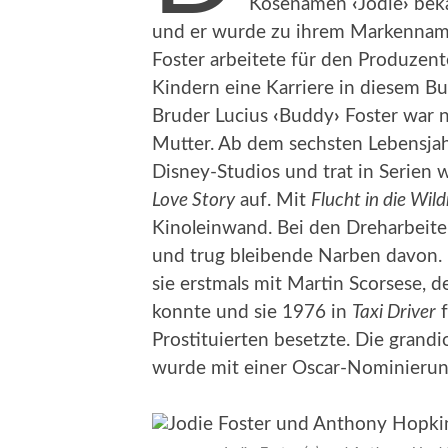
Kosenamen
‹
Jodie
›
beka
und er wurde zu ihrem Markenname
Foster arbeitete für den Produzent
Kindern eine Karriere in diesem B
Bruder Lucius
‹
Buddy
›
Foster war 
Mutter. Ab dem sechsten Lebensjahr
Disney-Studios und trat in Serien 
Love Story
auf. Mit
Flucht in die Wild
Kinoleinwand. Bei den Dreharbeit
und trug bleibende Narben davon.
sie erstmals mit Martin Scorsese, 
konnte und sie 1976 in
Taxi Driver
f
Prostituierten besetzte. Die grand
wurde mit einer Oscar-Nominierun