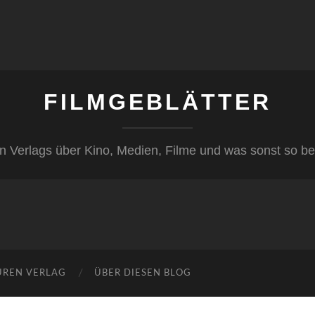
FILMGEBLÄTTER
n Verlags über Kino, Medien, Filme und was sonst so be
ÜREN VERLAG
ÜBER DIESEN BLOG