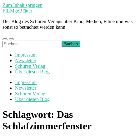
Zum Inhalt springen
FILMgeBlätter
Der Blog des Schüren Verlags über Kino, Medien, Filme und was
sonst so betrachtet werden kann
Mobile-
Suchfeld
Suchen
Menü
ein-/ausblenden
nach:
ein-/ausblenden
Impressum
Newsletter
Schüren Verlag
Über diesen Blog
Impressum
Newsletter
Schüren Verlag
Über diesen Blog
Schlagwort:
Das
Schlafzimmerfenster