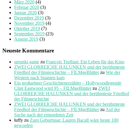
März 2020
(4)
Februar 2020
(3)
Januar 2020
(3)
Dezember 2019
(3)
November 2019
(4)
Oktober 2019
(7)
September 2019
(23)
August 2019
(3)
Neueste Kommentare
sprunki game
zu
François Truffaut: Ein Leben für das Kino
ZWEI GLORREICHE HALUNKEN und der berühmteste
Friedhof der Filmgeschichte – FILMgeBlätter
zu
Wie der
Western nach Spanien kam
Ein großartiger Geschichtenerzähler – Hollywoodlegende
Clint Eastwood wird 95 – FILMgeBlätter
zu
ZWEI
GLORREICHE HALUNKEN und der berühmteste Friedhof
der Filmgeschichte
ZWEI GLORREICHE HALUNKEN und der berühmteste
Friedhof der Filmgeschichte – FILMgeBlätter
zu
Auf der
Suche nach der ermordeten Zeit
luffy
zu
Zum Geburtstag: Lauren Bacall wäre heute 100
geworden