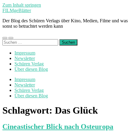
Zum Inhalt springen
FILMgeBlätter
Der Blog des Schüren Verlags über Kino, Medien, Filme und was
sonst so betrachtet werden kann
Mobile-
Suchfeld
Suchen
Menü
ein-/ausblenden
nach:
ein-/ausblenden
Impressum
Newsletter
Schüren Verlag
Über diesen Blog
Impressum
Newsletter
Schüren Verlag
Über diesen Blog
Schlagwort:
Das Glück
Cineastischer Blick nach Osteuropa