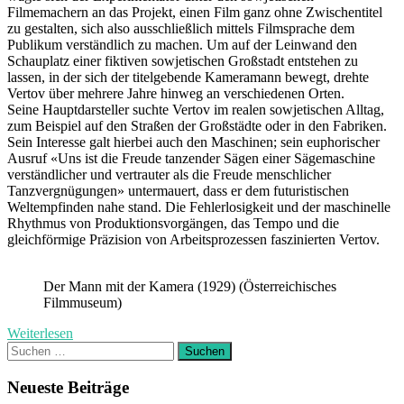
Filmemachern an das Projekt, einen Film ganz ohne Zwischentitel
zu gestalten, sich also ausschließlich mittels Filmsprache dem
Publikum verständlich zu machen. Um auf der Leinwand den
Schauplatz einer fiktiven sowjetischen Großstadt entstehen zu
lassen, in der sich der titelgebende Kameramann bewegt, drehte
Vertov über mehrere Jahre hinweg an verschiedenen Orten.
Seine Hauptdarsteller suchte Vertov im realen sowjetischen Alltag,
zum Beispiel auf den Straßen der Großstädte oder in den Fabriken.
Sein Interesse galt hierbei auch den Maschinen; sein euphorischer
Ausruf «Uns ist die Freude tanzender Sägen einer Sägemaschine
verständlicher und vertrauter als die Freude menschlicher
Tanzvergnügungen» untermauert, dass er dem futuristischen
Weltempfinden nahe stand. Die Fehlerlosigkeit und der maschinelle
Rhythmus von Produktionsvorgängen, das Tempo und die
gleichförmige Präzision von Arbeitsprozessen faszinierten Vertov.
Der Mann mit der Kamera (1929) (Österreichisches
Filmmuseum)
Weiterlesen
Suchen
nach:
Neueste Beiträge