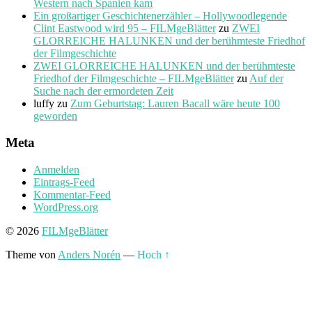
Western nach Spanien kam
Ein großartiger Geschichtenerzähler – Hollywoodlegende
Clint Eastwood wird 95 – FILMgeBlätter
zu
ZWEI
GLORREICHE HALUNKEN und der berühmteste Friedhof
der Filmgeschichte
ZWEI GLORREICHE HALUNKEN und der berühmteste
Friedhof der Filmgeschichte – FILMgeBlätter
zu
Auf der
Suche nach der ermordeten Zeit
luffy
zu
Zum Geburtstag: Lauren Bacall wäre heute 100
geworden
Meta
Anmelden
Eintrags-Feed
Kommentar-Feed
WordPress.org
© 2026
FILMgeBlätter
Theme von
Anders Norén
—
Hoch ↑